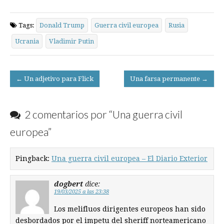
Tags:
Donald Trump
Guerra civil europea
Rusia
Ucrania
Vladimir Putin
Post
← Un adjetivo para Flick
Una farsa permanente →
navigation
2 comentarios por “
Una guerra civil
europea
”
Pingback:
Una guerra civil europea – El Diario Exterior
dogbert
dice:
19/03/2025 a las 23:38
Los melifluos dirigentes europeos han sido
desbordados por el impetu del sheriff norteamericano