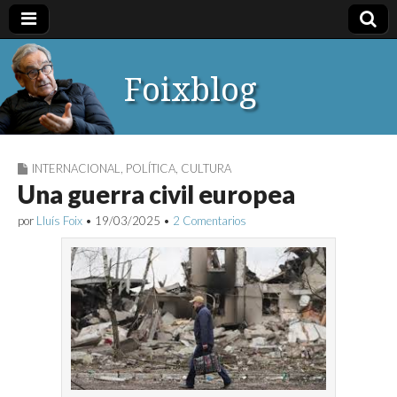
Foixblog
INTERNACIONAL
,
POLÍTICA
,
CULTURA
Una guerra civil europea
por
Lluís Foix
•
19/03/2025
•
2 Comentarios