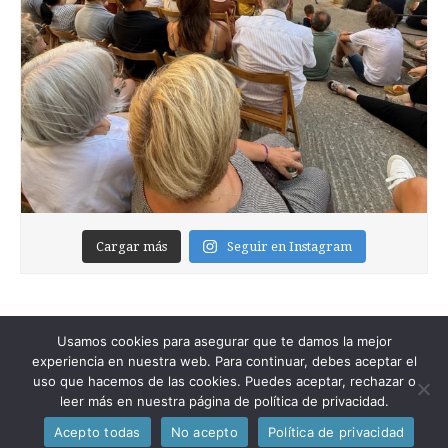
Cargar más
Seguir en Instagram
Usamos cookies para asegurar que te damos la mejor
experiencia en nuestra web. Para continuar, debes aceptar el
uso que hacemos de las cookies. Puedes aceptar, rechazar o
leer más en nuestra página de política de privacidad.
Copyright © 2026
Foixblog
. All Rights Reserved.
Acepto todas
No acepto
Política de privacidad
The Magazine Premium Theme by
bavotasan.com
.