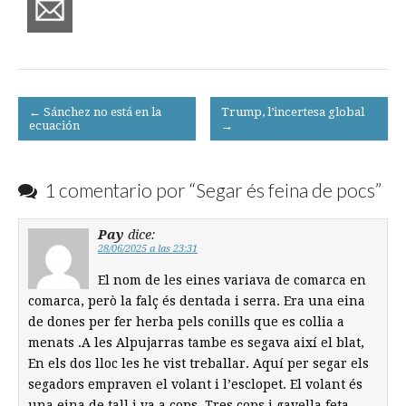
Post
← Sánchez no está en la
Trump, l’incertesa global
ecuación
→
navigation
1 comentario por “
Segar és feina de pocs
”
Pay
dice:
28/06/2025 a las 23:31
El nom de les eines variava de comarca en
comarca, però la falç és dentada i serra. Era una eina
de dones per fer herba pels conills que es collia a
menats .A les Alpujarras tambe es segava així el blat,
En els dos lloc les he vist treballar. Aquí per segar els
segadors empraven el volant i l’esclopet. El volant és
una eina de tall i va a cops. Tres cops i gavella feta.