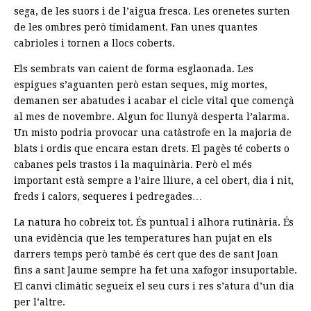
sega, de les suors i de l’aigua fresca. Les orenetes surten
de les ombres però tímidament. Fan unes quantes
cabrioles i tornen a llocs coberts.
Els sembrats van caient de forma esglaonada. Les
espigues s’aguanten però estan seques, mig mortes,
demanen ser abatudes i acabar el cicle vital que començà
al mes de novembre. Algun foc llunyà desperta l’alarma.
Un misto podria provocar una catàstrofe en la majoria de
blats i ordis que encara estan drets. El pagès té coberts o
cabanes pels trastos i la maquinària. Però el més
important està sempre a l’aire lliure, a cel obert, dia i nit,
freds i calors, sequeres i pedregades…
La natura ho cobreix tot. És puntual i alhora rutinària. És
una evidència que les temperatures han pujat en els
darrers temps però també és cert que des de sant Joan
fins a sant Jaume sempre ha fet una xafogor insuportable.
El canvi climàtic segueix el seu curs i res s’atura d’un dia
per l’altre.