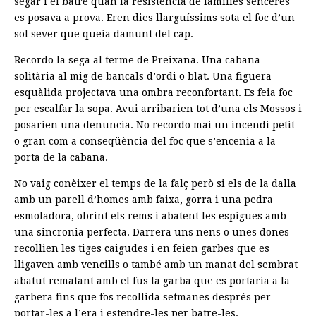
segar i el batre quan la resistència de famílies senceres
es posava a prova. Eren dies llarguíssims sota el foc d’un
sol sever que queia damunt del cap.
Recordo la sega al terme de Preixana. Una cabana
solitària al mig de bancals d’ordi o blat. Una figuera
esquàlida projectava una ombra reconfortant. Es feia foc
per escalfar la sopa. Avui arribarien tot d’una els Mossos i
posarien una denuncia. No recordo mai un incendi petit
o gran com a conseqüència del foc que s’encenia a la
porta de la cabana.
No vaig conèixer el temps de la falç però si els de la dalla
amb un parell d’homes amb faixa, gorra i una pedra
esmoladora, obrint els rems i abatent les espigues amb
una sincronia perfecta. Darrera uns nens o unes dones
recollien les tiges caigudes i en feien garbes que es
lligaven amb vencills o també amb un manat del sembrat
abatut rematant amb el fus la garba que es portaria a la
garbera fins que fos recollida setmanes després per
portar-les a l’era i estendre-les per batre-les.