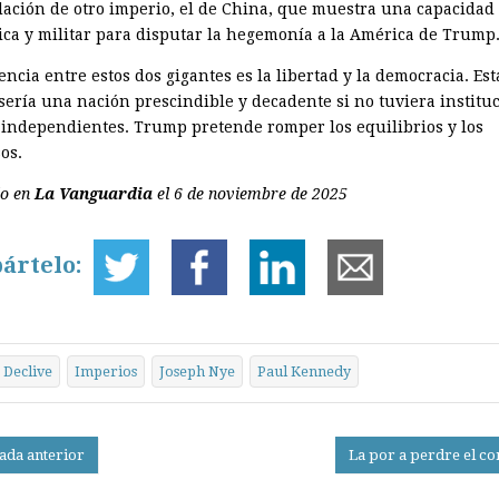
dación de otro imperio, el de China, que muestra una capacidad
ca y militar para disputar la hegemonía a la América de Trump
encia entre estos dos gigantes es la libertad y la democracia. Es
sería una nación prescindible y decadente si no tuviera institu
e independientes. Trump pretende romper los equilibrios y los
os.
do en
La Vanguardia
el 6 de noviembre de 2025
ártelo:
Declive
Imperios
Joseph Nye
Paul Kennedy
ada anterior
La por a perdre el co
on