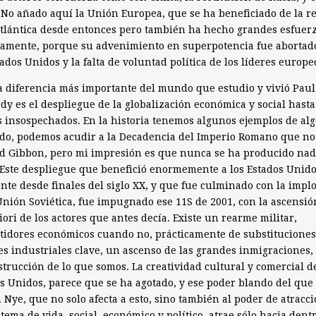
 No añado aquí la Unión Europea, que se ha beneficiado de la r
tlántica desde entonces pero también ha hecho grandes esfuer
namente, porque su advenimiento en superpotencia fue abortad
tados Unidos y la falta de voluntad política de los líderes europe
a diferencia más importante del mundo que estudio y vivió Paul
y es el despliegue de la globalización económica y social hasta
s insospechados. En la historia tenemos algunos ejemplos de alg
do, podemos acudir a la Decadencia del Imperio Romano que nos
d Gibbon, pero mi impresión es que nunca se ha producido na
 Este despliegue que benefició enormemente a los Estados Unido
nte desde finales del siglo XX, y que fue culminado con la impl
Unión Soviética, fue impugnado ese 11S de 2001, con la ascensió
iori de los actores que antes decía. Existe un rearme militar,
idores económicos cuando no, prácticamente de substituciones
es industriales clave, un ascenso de las grandes inmigraciones, 
trucción de lo que somos. La creatividad cultural y comercial de
s Unidos, parece que se ha agotado, y ese poder blando del que
 Nye, que no solo afecta a esto, sino también al poder de atracc
stema de vida, social, económico y político, atrae sólo hacia dent