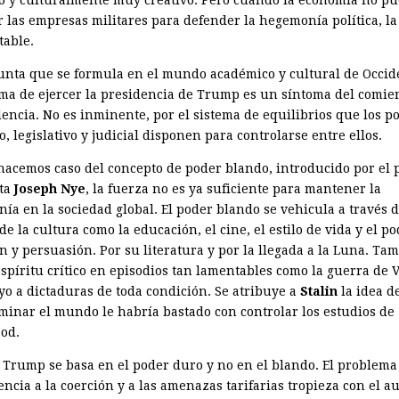
go y culturalmente muy creativo. Pero cuando la economía no p
r las empresas militares para defender la hegemonía política, la
table.
unta que se formula en el mundo académico y cultural de Occid
orma de ejercer la presidencia de Trump es un síntoma del comie
dencia. No es inminente, por el sistema de equilibrios que los p
o, legislativo y judicial disponen para controlarse entre ellos.
 hacemos caso del concepto de poder blando, introducido por el 
sta
Joseph Nye
, la fuerza no es ya suficiente para mantener la
ía en la sociedad global. El poder blando se vehicula a través d
de la cultura como la educación, el cine, el estilo de vida y el p
n y persuasión. Por su literatura y por la llegada a la Luna. Ta
espíritu crítico en episodios tan lamentables como la guerra de
yo a dictaduras de toda condición. Se atribuye a
Stalin
la idea d
minar el mundo le habría bastado con controlar los estudios de
od.
lo Trump se basa en el poder duro y no en el blando. El problema
ncia a la coerción y a las amenazas tarifarias tropieza con el a