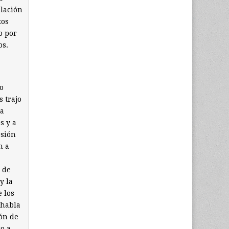
elación
zos
o por
os.
o
 trajo
da
s y a
osión
n a
 de
y la
 los
 habla
ión de
ro a