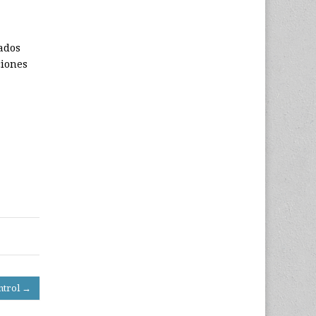
.
tados
ciones
ntrol →