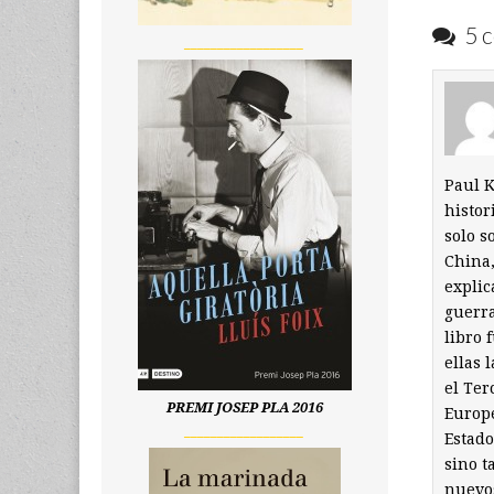
5 c
__________________
Paul K
histor
solo s
China,
explic
guerra
libro 
ellas 
el Ter
PREMI JOSEP PLA 2016
Europe
__________________
Estado
sino t
nuevos