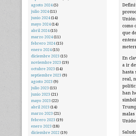
Defini
agosto 2024
(5)
julio 2024
(11)
provoc
junio 2024
(14)
Unión 
mayo 2024
(14)
como o
abril 2024
(15)
que d
marzo 2024
(11)
entend
febrero 2024
(15)
metern
enero 2024
(15)
diciembre 2023
(15)
En cla
noviembre 2023
(19)
a ir d
octubre 2023
(14)
hasta 
septiembre 2023
(9)
real, 
agosto 2023
(9)
políti
julio 2023
(15)
han h
junio 2023
(21)
simból
mayo 2023
(22)
Trump,
abril 2023
(14)
marzo 2023
(21)
malas 
febrero 2023
(19)
Unidos
enero 2023
(18)
Saludo
diciembre 2022
(19)