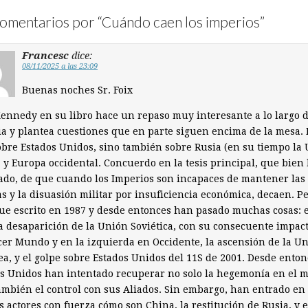
omentarios por “
Cuándo caen los imperios
”
Francesc
dice:
08/11/2025 a las 23:09
Buenas noches Sr. Foix
ennedy en su libro hace un repaso muy interesante a lo largo d
ia y plantea cuestiones que en parte siguen encima de la mesa.
obre Estados Unidos, sino también sobre Rusia (en su tiempo la 
 y Europa occidental. Concuerdo en la tesis principal, que bien
ado, de que cuando los Imperios son incapaces de mantener las
s y la disuasión militar por insuficiencia económica, decaen. Pe
fue escrito en 1987 y desde entonces han pasado muchas cosas: 
la desaparición de la Unión Soviética, con su consecuente impac
cer Mundo y en la izquierda en Occidente, la ascensión de la U
a, y el golpe sobre Estados Unidos del 11S de 2001. Desde enton
s Unidos han intentado recuperar no solo la hegemonía en el
ambién el control con sus Aliados. Sin embargo, han entrado en
 actores con fuerza cómo son China, la restitución de Rusia, y e