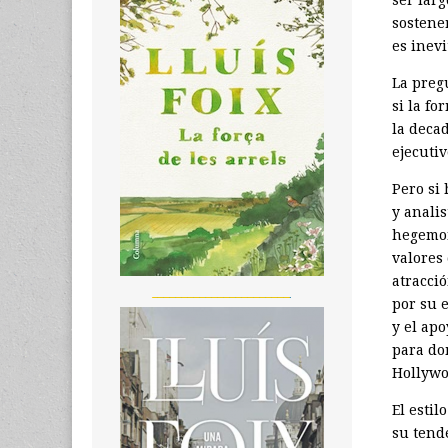
ser lar
sostene
es inevi
La preg
si la f
la deca
ejecutiv
Pero si
y anali
hegemon
valores 
atracció
_______________________
por su 
y el apo
para do
Hollywo
El esti
su tende