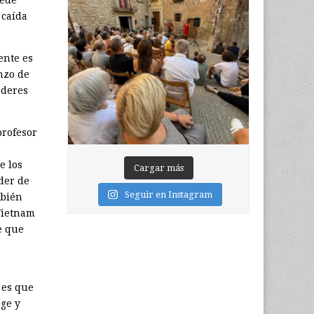
uede
 caída
ente es
nzo de
oderes
profesor
e los
Cargar más
oder de
Seguir en Instagram
mbién
 Vietnam
e que
 es que
uge y