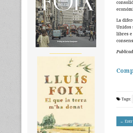
consoli
económi
La difer
Unidos 
libres 
consens
Publica
__________________
Comp
Tags:
Post
← Entr
navigati