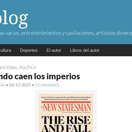
blog
as varias, entretenimientos y cavilaciones, artículos divers
ultura
Deportes
El autor
Libros del autor
NACIONAL
,
POLÍTICA
do caen los imperios
Foix
•
06/11/2025
•
5 Comentarios