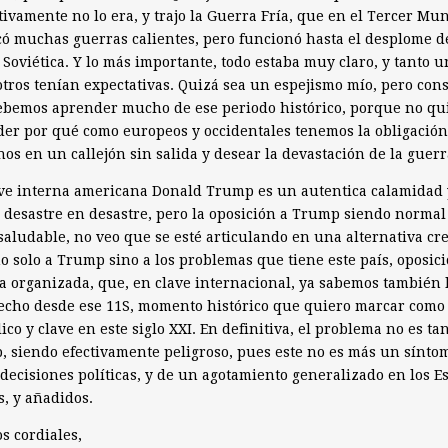
tivamente no lo era, y trajo la Guerra Fría, que en el Tercer Mu
ó muchas guerras calientes, pero funcionó hasta el desplome d
Soviética. Y lo más importante, todo estaba muy claro, y tanto u
tros tenían expectativas. Quizá sea un espejismo mío, pero con
ebemos aprender mucho de ese periodo histórico, porque no qu
er por qué como europeos y occidentales tenemos la obligación
os en un callejón sin salida y desear la devastación de la guerr
ve interna americana Donald Trump es un autentica calamidad 
e desastre en desastre, pero la oposición a Trump siendo normal
saludable, no veo que se esté articulando en una alternativa cre
no solo a Trump sino a los problemas que tiene este país, oposic
ca organizada, que, en clave internacional, ya sabemos también 
echo desde ese 11S, momento histórico que quiero marcar como
ico y clave en este siglo XXI. En definitiva, el problema no es ta
 siendo efectivamente peligroso, pues este no es más un sínto
decisiones políticas, y de un agotamiento generalizado en los E
, y añadidos.
s cordiales,