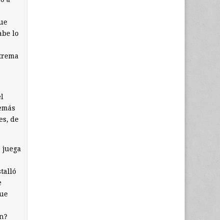
a
que
abe lo
xtrema
l
demás
es, de
e juega
talló
e
que
on?