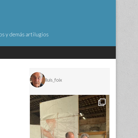
os y demás artilugios
lluis_foix