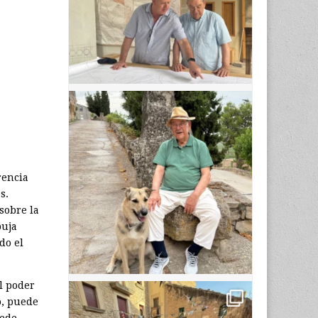
rencia
s.
sobre la
buja
do el
el poder
o, puede