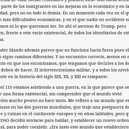
parte de los inmigrantes en las mejoras en lo económico y en l
dad, pero no en todo lo demás. En un momento cada vez en el 
n más dificultades económicas, y en el que nadie en occidente s
mos ni lo que queremos ser. De ahí el ascenso de Trump, pero
n, frente a este vacío existencial, de todos los identitarios de e
ha.
oder blando además parece que no funciona hacia fuera pues el
sigue caminos diferentes. Y no encuentro correcto, menos en e
to en que nos encontramos, que tengamos que decirles a los 
 deben de hacer. El intervencionismo militar, y a todos los nivel
nte en la historia del siglo XIX, XX, y XXI es rampante.
el 11S estamos asistiendo a una guerra, en la que parece que s
e una forma existencial, sin comprender que el mundo vivió
tos mucho peores no hace tanto. Me refiero a un mundo que es
azos en las dos guerras mundiales, que trajo una postguerra d
 y ruinas en el continente europeo y en otras latitudes, pero 
1945 decidió sentarse para hablar, y establecer un nuevo orden
l, para poder coexistir. ¿Era justo este mundo que establecier