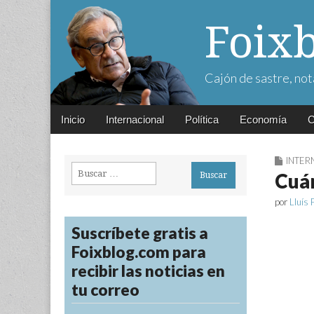
Foix
Cajón de sastre, not
Main
Skip
Inicio
Internacional
Política
Economía
C
menu
to
content
INTER
Buscar:
Cuán
por
Lluís 
Suscríbete gratis a
Foixblog.com para
recibir las noticias en
tu correo