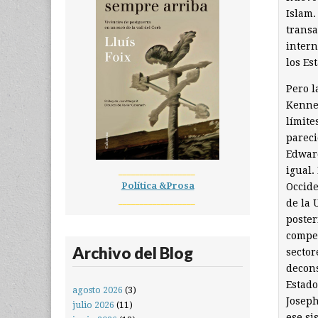
Islam.
transa
inter
los Es
Pero l
Kenned
límite
pareci
Edwar
igual.
__________________
Política &Prosa
Occide
__________________
de la 
poster
compet
Archivo del Blog
sector
decons
Estado
agosto 2026
(3)
Joseph
julio 2026
(11)
ese si