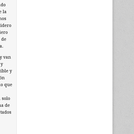
ndo
e la
nos
sidero
iero
 de
a.
y van
 y
íble y
ión
lo que
n solo
ma de
stados