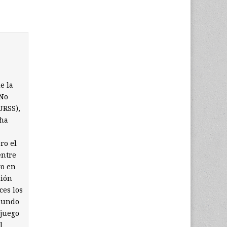
e la
 No
URSS),
 ha
ro el
entre
to en
nión
ces los
 mundo
 juego
l