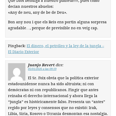
Que Dios bendiga a nuestro planeta!!!!, pues como
decian nuestros abuelos:
«Any de neu, any de be de Deu».
Bon any nou i que els Reis ens portin alguna sorpresa
agradable…, perque de previsible no en veig cap.
Pingback:
El dinero, el petróleo y la ley de la jungla –
El Diario Exterior
Juanjo Revert
dice:
05/01/2026 a las 09:19
El Sr. Foix obvia que la política exterior
estadounidense nunca ha sido altruista; ni con
demócratas ni con republicanos. Fingir que antes
reinaba el derecho internacional y ahora llega la
“jungla” es históricamente falso. Presenta un “antes”
regido por leyes y consensos que no existió: Irak,
Libia, Siria, Kosovo o Ucrania desmontan esa nostalgia.