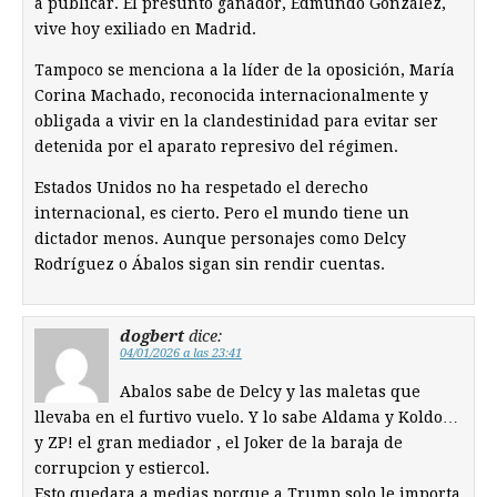
a publicar. El presunto ganador, Edmundo González,
vive hoy exiliado en Madrid.
Tampoco se menciona a la líder de la oposición, María
Corina Machado, reconocida internacionalmente y
obligada a vivir en la clandestinidad para evitar ser
detenida por el aparato represivo del régimen.
Estados Unidos no ha respetado el derecho
internacional, es cierto. Pero el mundo tiene un
dictador menos. Aunque personajes como Delcy
Rodríguez o Ábalos sigan sin rendir cuentas.
dogbert
dice:
04/01/2026 a las 23:41
Abalos sabe de Delcy y las maletas que
llevaba en el furtivo vuelo. Y lo sabe Aldama y Koldo…
y ZP! el gran mediador , el Joker de la baraja de
corrupcion y estiercol.
Esto quedara a medias porque a Trump solo le importa