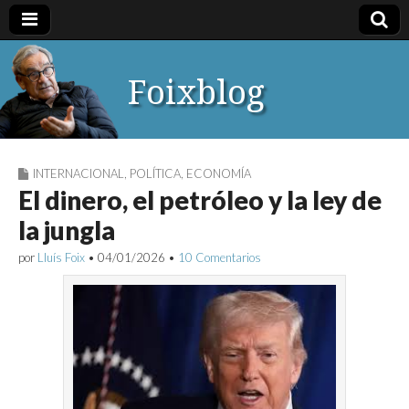
Foixblog
INTERNACIONAL
,
POLÍTICA
,
ECONOMÍA
El dinero, el petróleo y la ley de
la jungla
por
Lluís Foix
•
04/01/2026
•
10 Comentarios