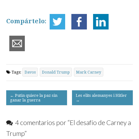
Compártelo:
Tags:
Davos
Donald Trump
Mark Carney
Post
← Putin quiere la paz sin
Les elits alemanyes i Hitler
ganar la guerra
→
navigation
4 comentarios por “
El desafío de Carney a
Trump
”