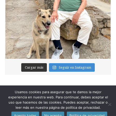
Cargar más
Seguir en Instagram
Usamos cookies para asegurar que te damos la mejor
experiencia en nuestra web. Para continuar, debes aceptar el
uso que hacemos de las cookies. Puedes aceptar, rechazar o
leer más en nuestra página de política de privacidad.
Copyright © 2026
Foixblog
. All Rights Reserved.
Acepto todas
No acepto
Política de privacidad
The Magazine Premium Theme by
bavotasan.com
.