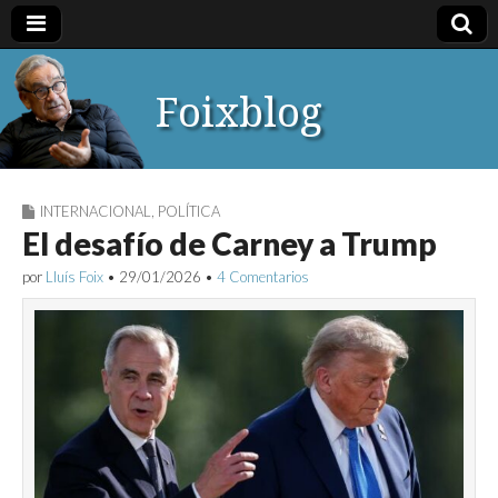
Foixblog
INTERNACIONAL
,
POLÍTICA
El desafío de Carney a Trump
por
Lluís Foix
•
29/01/2026
•
4 Comentarios