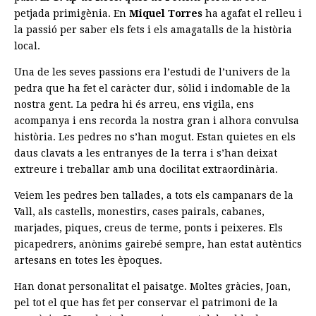
petjada primigènia. En
Miquel Torres
ha agafat el relleu i
la passió per saber els fets i els amagatalls de la història
local.
Una de les seves passions era l’estudi de l’univers de la
pedra que ha fet el caràcter dur, sòlid i indomable de la
nostra gent. La pedra hi és arreu, ens vigila, ens
acompanya i ens recorda la nostra gran i alhora convulsa
història. Les pedres no s’han mogut. Estan quietes en els
daus clavats a les entranyes de la terra i s’han deixat
extreure i treballar amb una docilitat extraordinària.
Veiem les pedres ben tallades, a tots els campanars de la
Vall, als castells, monestirs, cases pairals, cabanes,
marjades, piques, creus de terme, ponts i peixeres. Els
picapedrers, anònims gairebé sempre, han estat autèntics
artesans en totes les èpoques.
Han donat personalitat el paisatge. Moltes gràcies, Joan,
pel tot el que has fet per conservar el patrimoni de la