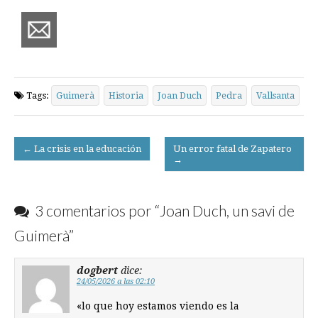
Tags:
Guimerà
Historia
Joan Duch
Pedra
Vallsanta
Post
← La crisis en la educación
Un error fatal de Zapatero
→
navigation
3 comentarios por “
Joan Duch, un savi de
Guimerà
”
dogbert
dice:
24/05/2026 a las 02:10
«lo que hoy estamos viendo es la