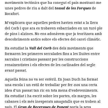
moviments tectònics que ha conegut el país mostrant-me
unes pedres de riu a dalt del
tossal de les Forques
de
Rocafort.
M’explicava que aquelles pedres havien estat a la llera
del Corb i que ara es trobaven esbarriades en un turó ple
de pins i alzines. No ens adonàvem que ja teoritzava amb
descobriments antics sobre els efectes del canvi climàtic.
Ha estudiat la
Vall del Corb
des dels moviments que
formaren les primeres serralades fins a les lluites entre
sarraïns i cristians passant per les construccions
renaixentistes i els efectes de les carlinades del segle
avant passat.
Aquella feina no va ser estèril. En Joan Duch ha format
una escola i un estil de treballar per fer-nos una certa
idea d’un passat tan ric en tota mena d’esdeveniments.
Ha estudiat i ha escrit sobre les portes, els marges, les
cabanes i els més inesperats amagatalls que es troben al
país. El
Grup de Recerques de Ponent
porta la seva