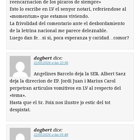
reencarnacion de los picaros de siempre»
Esto lo escribe en LV el senyor notari, referiendose al
«momentum» que estamos viviendo.
La frivolidad del comentario ante el desbordamiento
de la letrina nacional me parece deleznable.
Luego dan fe…si si, poca esperanza y caridad…comor?
dogbert
dice:
22/05/2026 a las 22:36
Angelines Barcelo deja la SER. Albert Saez
deja la direccion de EP. Jordi Juan i Marius Carol
perpetran articulos vomitivos en LV al respecto del
«tema».
Hasta que el Sr. Foix nos ilustre jo estic del tot
despistat.
dogbert
dice:
22/05/2026 a las 01:48