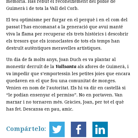
memòria. Has rebut el reconeixement del poble de
Guimerà i de tota la Vall del Corb.
El teu optimisme per furgar en el perquè i en el com del
passat l’has encomanat a la generació que avui manté
viva la flama per recuperar els trets històrics i descobrir
els tresors que els iconoclastes de tots els temps han
destruït autèntiques meravelles artístiques.
Un dia de fa molts anys, Joan Duch es va plantar al
monestir derruït de la
Vallsanta
als afores de Guimerà, i
va impedir que s’emportessin les petites joies que encara
quedaven en el que fou una comunitat de monges.
Venien en nom de l’autoritat. Els hi va dir en castellà si
“le podían ensenyar el permiso”. No en portaven. Van
marxar i no tornaren més. Gràcies, Joan, per tot el què
has fet. Descansa en pau, amic.
Compártelo: