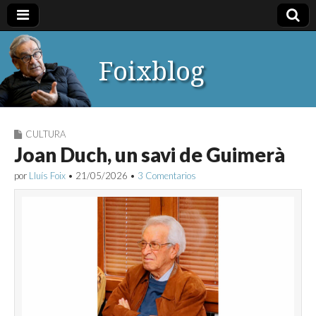
Foixblog
CULTURA
Joan Duch, un savi de Guimerà
por
Lluís Foix
•
21/05/2026
•
3 Comentarios