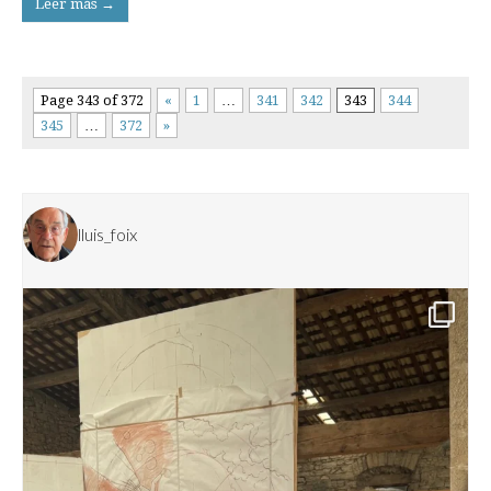
Leer más →
Page 343 of 372
«
1
…
341
342
343
344
345
…
372
»
lluis_foix