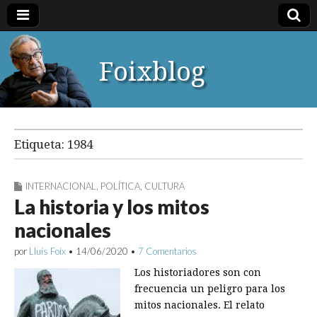
Foixblog
Etiqueta:
1984
INTERNACIONAL
,
POLÍTICA
,
CULTURA
La historia y los mitos
nacionales
por
Lluís Foix
•
14/06/2020
•
7 Comentarios
Los historiadores son con
frecuencia un peligro para los
mitos nacionales. El relato