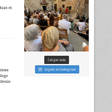
hizo el
Cargar más
Seguir en Instagram
istas
ólogo
ilenio