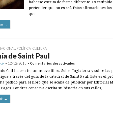
haberse escrito de forma diferente. Es estúpido
pretender que no es así. Estas afirmaciones las 
que…
ás →
NACIONAL
,
POLÍTICA
,
CULTURA
uía de Saint Paul
en
Foix
•
12/12/2013
•
Comentarios desactivados
El
io Coll ha escrito un nuevo libro. Sobre Inglaterra y sobre las p
guía
de
igue a través del guía de la catedral de Saint Paul. Este es el pr
Saint
ha pedido para el libro que se acaba de publicar por Editorial M
Paul
 Pagès. Londres conserva escrita su historia en sus calles,…
ás →