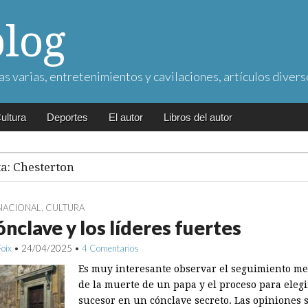
blog
as varias, entretenimientos y cavilaciones, artículos divers
ultura
Deportes
El autor
Libros del autor
ta:
Chesterton
NACIONAL
,
CULTURA
ónclave y los líderes fuertes
Foix
•
24/04/2025
•
4 Comentarios
Es muy interesante observar el seguimiento me
de la muerte de un papa y el proceso para elegi
sucesor en un cónclave secreto. Las opiniones 