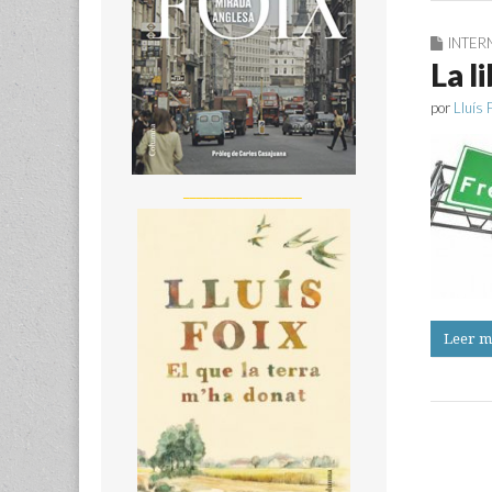
INTER
La l
por
Lluís 
__________________
Leer m