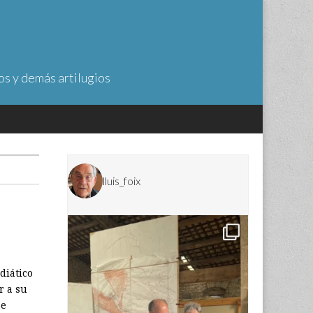
os y demás artilugios
lluis_foix
diático
r a su
se