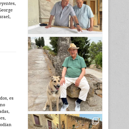
eyentes,
 George
srael,
dos, es
 no
adas,
es,
podían