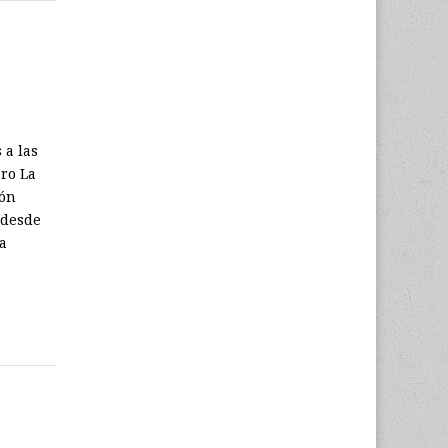
 a las
bro La
ión
 desde
La