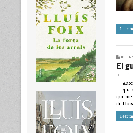
Leer m
INTER
El g
por
Lluís 
Anton
_______________________
que s
que me 
de Lluís
Leer m