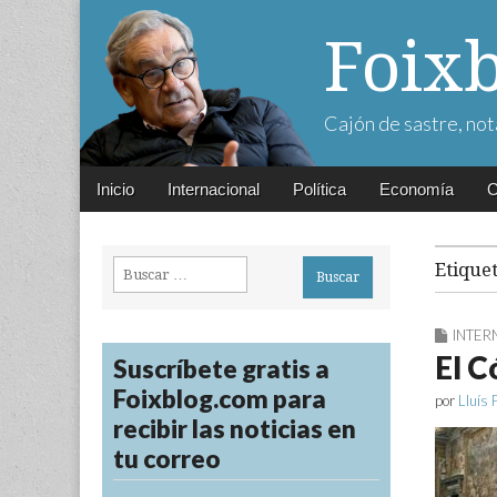
Foix
Cajón de sastre, not
Main
Skip
Inicio
Internacional
Política
Economía
C
menu
to
content
Buscar:
Etique
INTER
El C
Suscríbete gratis a
Foixblog.com para
por
Lluís 
recibir las noticias en
tu correo