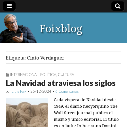
Foixblog
Etiqueta:
Cinto Verdaguer
INTERNACIONAL
,
POLÍTICA
,
CULTURA
La Navidad atraviesa los siglos
por
Lluís Foix
•
25/12/2024
•
6 Comentarios
Cada víspera de Navidad desde
1949, el diario neoyorquino The
Wall Street Journal publica el
mismo y único editorial. El título
es en latín: In hoc anno Domini