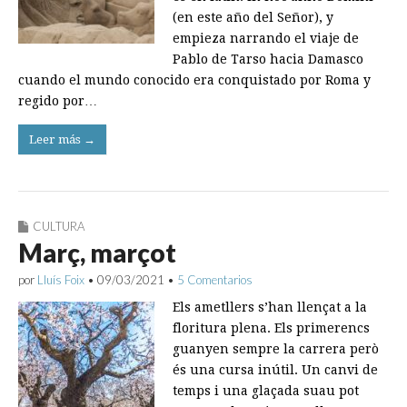
(en este año del Señor), y
empieza narrando el viaje de
Pablo de Tarso hacia Damasco
cuando el mundo conocido era conquistado por Roma y
regido por…
Leer más →
CULTURA
Març, marçot
por
Lluís Foix
•
09/03/2021
•
5 Comentarios
Els ametllers s’han llençat a la
floritura plena. Els primerencs
guanyen sempre la carrera però
és una cursa inútil. Un canvi de
temps i una glaçada suau pot