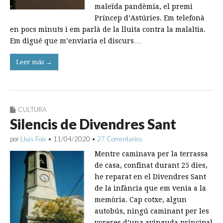
maleïda pandèmia, el premi
Príncep d’Astúries. Em telefonà
en pocs minuts i em parlà de la lluita contra la malaltia.
Em digué que m’enviaria el discurs…
Leer más →
CULTURA
Silencis de Divendres Sant
por
Lluís Foix
•
11/04/2020
•
27 Comentarios
Mentre caminava per la terrassa
de casa, confinat durant 25 dies,
he reparat en el Divendres Sant
de la infància que em venia a la
memòria. Cap cotxe, algun
autobús, ningú caminant per les
voreres d’una avinguda principal