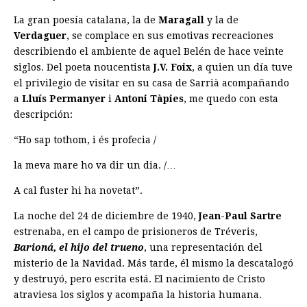
La gran poesía catalana, la de
Maragall
y la de
Verdaguer
, se complace en sus emotivas recreaciones
describiendo el ambiente de aquel Belén de hace veinte
siglos. Del poeta noucentista
J.V. Foix
, a quien un día tuve
el privilegio de visitar en su casa de Sarrià acompañando
a
Lluís Permanyer
i
Antoni Tàpies
, me quedo con esta
descripción:
“Ho sap tothom, i és profecia /
la meva mare ho va dir un dia. /…
A cal fuster hi ha novetat”.
La noche del 24 de diciembre de 1940,
Jean-Paul Sartre
estrenaba, en el campo de prisioneros de Tréveris,
Barioná, el hijo del trueno
, una representación del
misterio de la Navidad. Más tarde, él mismo la descatalogó
y destruyó, pero escrita está. El nacimiento de Cristo
atraviesa los siglos y acompaña la historia humana.