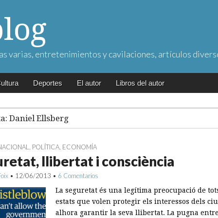
blog
as varias, entretenimientos y cavilaciones, artículos divers
ultura
Deportes
El autor
Libros del autor
ta:
Daniel Ellsberg
NACIONAL
,
POLÍTICA
,
ECONOMÍA
retat, llibertat i consciència
Foix
•
12/06/2013
•
6 Comentarios
La seguretat és una legítima preocupació de tot
estats que volen protegir els interessos dels ci
alhora garantir la seva llibertat. La pugna entre