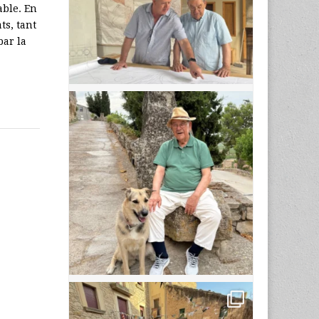
able. En
ts, tant
bar la