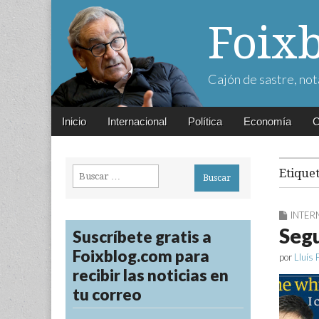
Foix
Cajón de sastre, not
Main
Skip
Inicio
Internacional
Política
Economía
C
menu
to
content
Buscar:
Etique
INTER
Segu
Suscríbete gratis a
Foixblog.com para
por
Lluís 
recibir las noticias en
tu correo