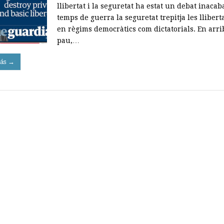
llibertat i la seguretat ha estat un debat inacab
temps de guerra la seguretat trepitja les lliberta
en règims democràtics com dictatorials. En arri
pau,…
ás →