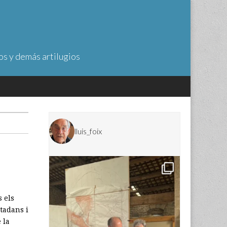
os y demás artilugios
lluis_foix
s els
utadans i
 la