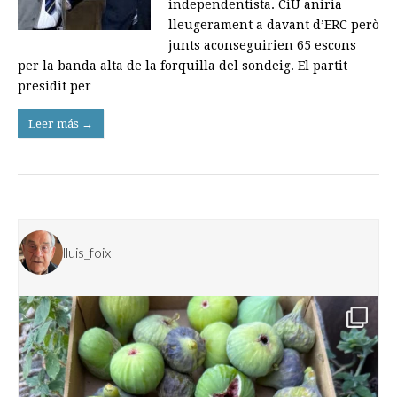
independentista. CiU aniria
lleugerament a davant d’ERC però
junts aconseguirien 65 escons
per la banda alta de la forquilla del sondeig. El partit
presidit per…
Leer más →
lluis_foix