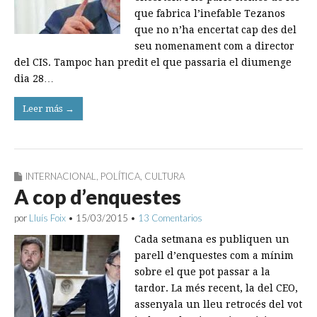
que fabrica l’inefable Tezanos
que no n’ha encertat cap des del
seu nomenament com a director
del CIS. Tampoc han predit el que passaria el diumenge
dia 28…
Leer más →
INTERNACIONAL
,
POLÍTICA
,
CULTURA
A cop d’enquestes
por
Lluís Foix
•
15/03/2015
•
13 Comentarios
Cada setmana es publiquen un
parell d’enquestes com a mínim
sobre el que pot passar a la
tardor. La més recent, la del CEO,
assenyala un lleu retrocés del vot