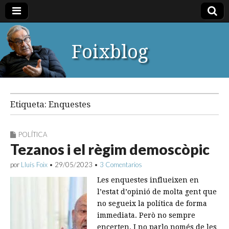
Foixblog
Etiqueta:
Enquestes
POLÍTICA
Tezanos i el règim demoscòpic
por
Lluís Foix
•
29/05/2023
•
3 Comentarios
Les enquestes influeixen en
l’estat d’opinió de molta gent que
no segueix la política de forma
immediata. Però no sempre
encerten. I no parlo només de les