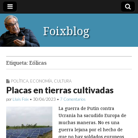
Foixblog
Etiqueta:
Eólicas
POLÍTICA
,
ECONOMÍA
,
CULTURA
Placas en tierras cultivadas
por
Lluís Foix
•
30/06/2023
•
7 Comentarios
La guerra de Putin contra
Ucrania ha sacudido Europa de
muchas maneras. No es una
guerra lejana por el hecho de
que no hay soldados europeos