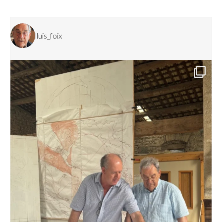
lluis_foix