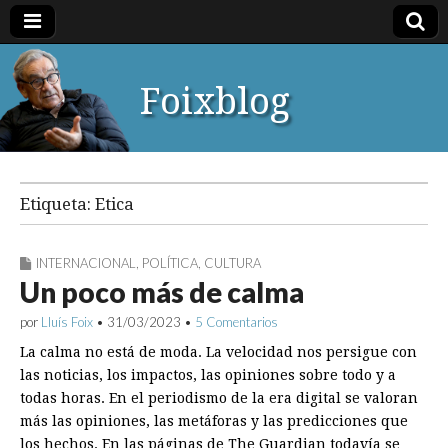
Foixblog
Etiqueta:
Etica
INTERNACIONAL
,
POLÍTICA
,
CULTURA
Un poco más de calma
por
Lluís Foix
•
31/03/2023
•
5 Comentarios
La calma no está de moda. La velocidad nos persigue con
las noticias, los impactos, las opiniones sobre todo y a
todas horas. En el periodismo de la era digital se valoran
más las opiniones, las metáforas y las predicciones que
los hechos. En las páginas de The Guardian todavía se