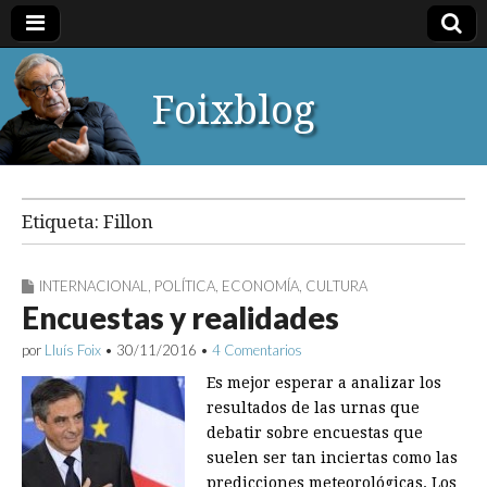
Foixblog
Etiqueta:
Fillon
INTERNACIONAL
,
POLÍTICA
,
ECONOMÍA
,
CULTURA
Encuestas y realidades
por
Lluís Foix
•
30/11/2016
•
4 Comentarios
Es mejor esperar a analizar los
resultados de las urnas que
debatir sobre encuestas que
suelen ser tan inciertas como las
predicciones meteorológicas. Los