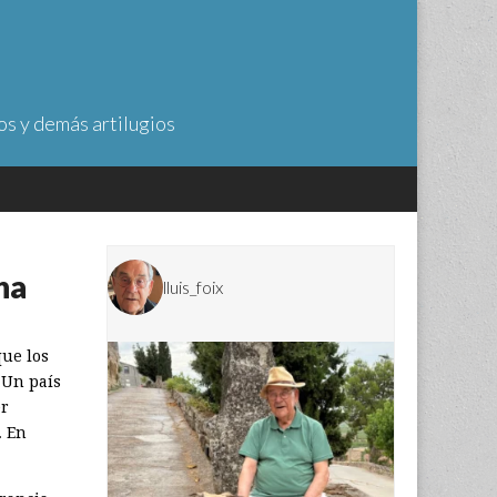
os y demás artilugios
ha
lluis_foix
que los
 Un país
er
. En