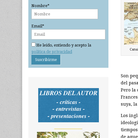
Nombre*
Email*
He leído, entiendo y acepto la
Cana
política de privacidad
Son peq
del pas
Pero la
Frances
suya, la
Los ingl
ideologí
_______________
tiempos
de aquel