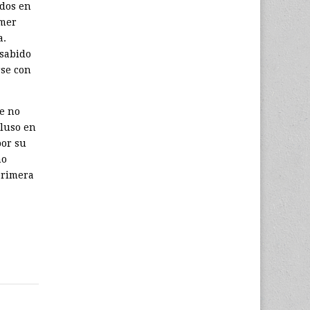
ados en
imer
a.
 sabido
rse con
e no
cluso en
por su
no
primera