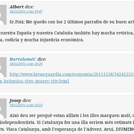
Albert
dice:
18/12/2011 a las 19:47
Sr.Foix: Me quedo con los 2 últimos parrafos de su buen art
nuestra España y nuestra Cataluña tanbién hay mucha retórica,
a, codicia y mucha injusticia económica.
BartoloméC
dice:
18/12/2011 a las 10:26
http://www.lavanguardia.com/economia/20111218/54241235
-britanica-vive-muere-city.html
Josep
dice:
18/12/2011 a las 10:23
Això deu ser perquè estan aïllats i les illes marquen molt,
 independentista. Si Catalunya fos una illa seriem més estimats 
ats. Visca Catalunya, amb l’esperança de l’Advent. Avui, DIUME