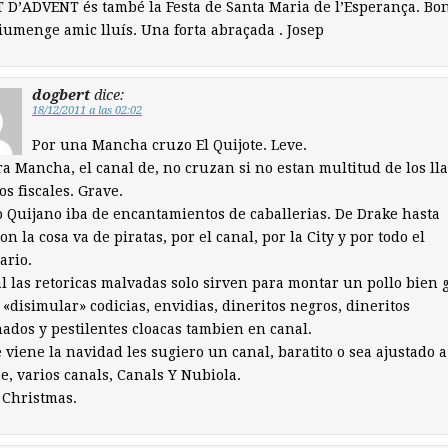
D’ADVENT és també la Festa de Santa Maria de l’Esperança. Bon
iumenge amic lluís. Una forta abraçada . Josep
dogbert
dice:
18/12/2011 a las 02:02
Por una Mancha cruzo El Quijote. Leve.
ra Mancha, el canal de, no cruzan si no estan multitud de los l
os fiscales. Grave.
 Quijano iba de encantamientos de caballerias. De Drake hasta
n la cosa va de piratas, por el canal, por la City y por todo el
ario.
al las retoricas malvadas solo sirven para montar un pollo bien
 «disimular» codicias, envidias, dineritos negros, dineritos
dos y pestilentes cloacas tambien en canal.
 viene la navidad les sugiero un canal, baratito o sea ajustado a
e, varios canals, Canals Y Nubiola.
 Christmas.