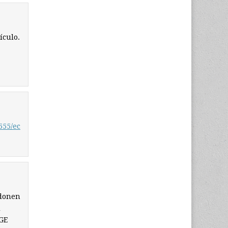
ículo.
555/ec
 donen
i
NGE