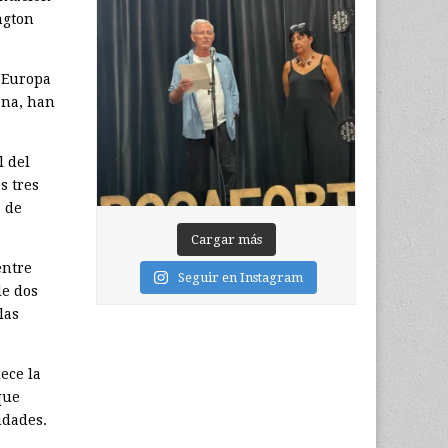
ngton
 Europa
ana, han
l del
s tres
s de
Cargar más
entre
Seguir en Instagram
de dos
las
ece la
que
udades.