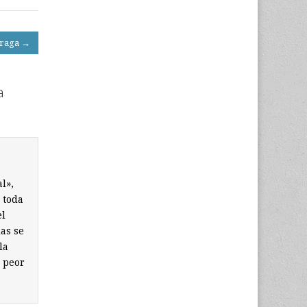
 Praga →
a
l»,
 toda
el
as se
la
a peor