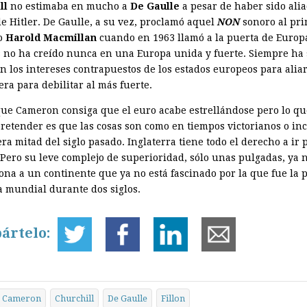
ll
no estimaba en mucho a
De Gaulle
a pesar de haber sido ali
de Hitler. De Gaulle, a su vez, proclamó aquel
NON
sonoro al pr
o
Harold Macmillan
cuando en 1963 llamó a la puerta de Europ
 no ha creído nunca en una Europa unida y fuerte. Siempre ha
on los intereses contrapuestos de los estados europeos para alia
ra para debilitar al más fuerte.
ue Cameron consiga que el euro acabe estrellándose pero lo qu
retender es que las cosas son como en tiempos victorianos o in
ra mitad del siglo pasado. Inglaterra tiene todo el derecho a ir 
 Pero su leve complejo de superioridad, sólo unas pulgadas, ya 
ona a un continente que ya no está fascinado por la que fue la 
a mundial durante dos siglos.
ártelo:
Cameron
Churchill
De Gaulle
Fillon