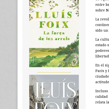
entre br
sobre N
La revo
contine
sido un
La cultu
estado s
podere
liberta
En el si
París y
_______________________
ciudades
actitud
Incluso
calidad 
relata 