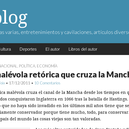
blog
as varias, entretenimientos y cavilaciones, artículos divers
ultura
Deportes
El autor
Libros del autor
NACIONAL
,
POLÍTICA
,
ECONOMÍA
alévola retórica que cruza la Manc
Foix
•
17/12/2011
•
10 Comentarios
rica malévola cruza el canal de la Mancha desde los tiempos en 
os conquistaron Inglaterra en 1066 tras la batalla de Hastings.
 que no haya sido invadido en los últimos mil años tiene que s
iamente conservador porque tiene mucho, todo, para conservar
país del mundo las cosas viejas son tan valoradas.