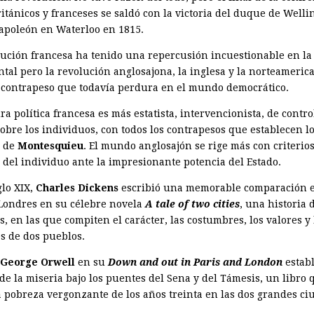
itánicos y franceses se saldó con la victoria del duque de Welli
apoleón en Waterloo en 1815.
lución francesa ha tenido una repercusión incuestionable en la
ntal pero la revolución anglosajona, la inglesa y la norteameric
 contrapeso que todavía perdura en el mundo democrático.
ra política francesa es más estatista, intervencionista, de contro
obre los individuos, con todos los contrapesos que establecen lo
s de
Montesquieu
. El mundo anglosajón se rige más con criterio
d del individuo ante la impresionante potencia del Estado.
glo XIX,
Charles Dickens
escribió una memorable comparación 
 Londres en su célebre novela
A tale of two cities
, una historia 
, en las que compiten el carácter, las costumbres, los valores y 
es de dos pueblos.
George Orwell
en su
Down and out in Paris and London
establ
de la miseria bajo los puentes del Sena y del Támesis, un libro 
la pobreza vergonzante de los años treinta en las dos grandes ci