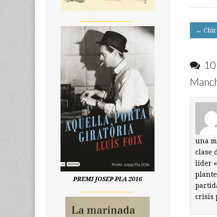
__________________
Post
← Chira
navigati
10 
Manc
una mi
clase 
líder 
plante
PREMI JOSEP PLA 2016
partid
__________________
crisis