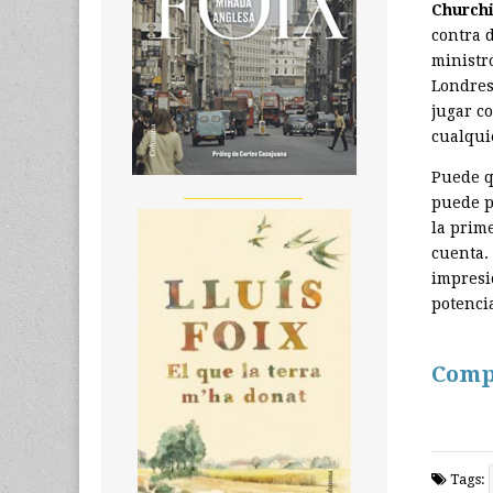
Churchi
contra 
ministr
Londres
jugar c
cualquie
Puede q
__________________
puede p
la prime
cuenta.
impresi
potenci
Comp
Tags: