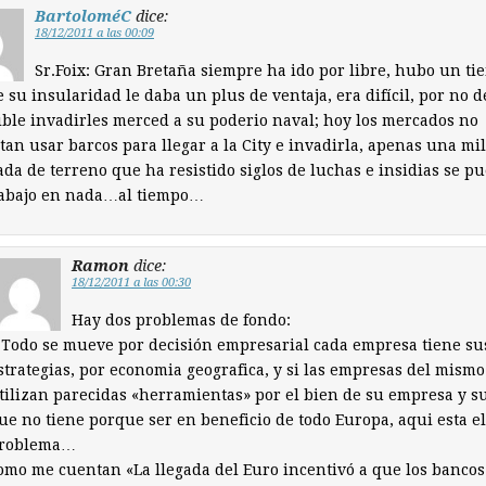
BartoloméC
dice:
18/12/2011 a las 00:09
Sr.Foix: Gran Bretaña siempre ha ido por libre, hubo un t
 su insularidad le daba un plus de ventaja, era difícil, por no d
ble invadirles merced a su poderio naval; hoy los mercados no
tan usar barcos para llegar a la City e invadirla, apenas una mil
da de terreno que ha resistido siglos de luchas e insidias se p
 abajo en nada…al tiempo…
Ramon
dice:
18/12/2011 a las 00:30
Hay dos problemas de fondo:
.Todo se mueve por decisión empresarial cada empresa tiene su
strategias, por economia geografica, y si las empresas del mismo
tilizan parecidas «herramientas» por el bien de su empresa y s
ue no tiene porque ser en beneficio de todo Europa, aqui esta el
roblema…
omo me cuentan «La llegada del Euro incentivó a que los bancos