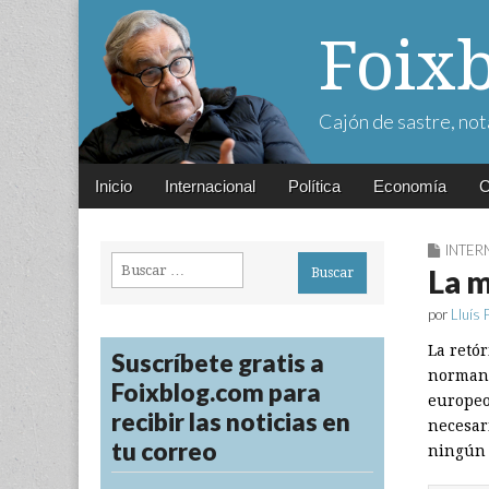
Foix
Cajón de sastre, not
Main
Skip
Inicio
Internacional
Política
Economía
C
menu
to
content
INTER
Buscar:
La m
por
Lluís 
La retó
Suscríbete gratis a
normand
Foixblog.com para
europeo
recibir las noticias en
necesar
tu correo
ningún 