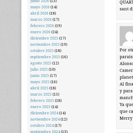
junio 2026
(13)
QUART 
mayo 2026
(14)
sant d
abril 2026
(18)
marzo 2026
(17)
febrero 2026
(19)
enero 2026
(24)
diciembre 2025
(17)
noviembre 2025
(19)
Por ot
octubre 2025
(18)
parais
septiembre 2025
(16)
agosto 2025
(12)
Alonso
julio 2025
(10)
Camero
junio 2025
(17)
planet
mayo 2025
(16)
Al fin
abril 2025
(18)
y para
marzo 2025
(15)
mancha
febrero 2025
(18)
Ya que
enero 2025
(14)
que ca
diciembre 2024
(14)
Merry
noviembre 2024
(12)
octubre 2024
(17)
septiembre 2024
(13)