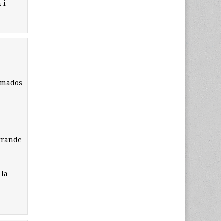
 i
lamados
 grande
 la