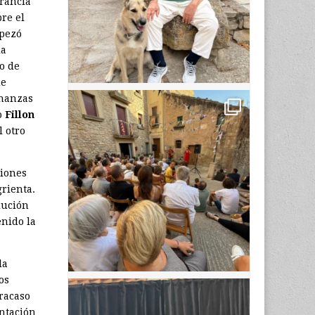
Francia
re el
mpezó
la
o de
de
inanzas
o
Fillon
l otro
ciones
grienta.
lución
nido la
la
os
fracaso
ontación