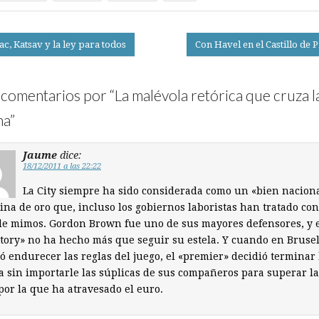
c, Katsav y la ley para todos
Con Havel en el Castillo de
on
comentarios por “
La malévola retórica que cruza l
ha
”
Jaume
dice:
18/12/2011 a las 22:22
La City siempre ha sido considerada como un «bien naciona
na de oro que, incluso los gobiernos laboristas han tratado con
de mimos. Gordon Brown fue uno de sus mayores defensores, y 
«tory» no ha hecho más que seguir su estela. Y cuando en Brusel
ó endurecer las reglas del juego, el «premier» decidió terminar 
a sin importarle las súplicas de sus compañeros para superar l
 por la que ha atravesado el euro.