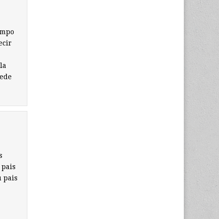
iempo
ecir
la
uede
s
 pais
u pais