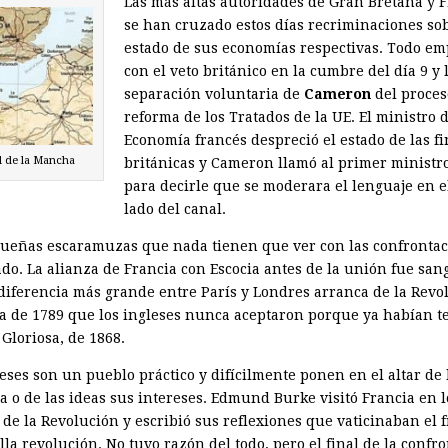
Las más altas autoridades de Gran Bretaña y 
se han cruzado estos días recriminaciones sob
estado de sus economías respectivas. Todo e
con el veto británico en la cumbre del día 9 y 
separación voluntaria de
Cameron
del proces
reforma de los Tratados de la UE. El ministro 
Economía francés despreció el estado de las f
l de la Mancha
británicas y Cameron llamó al primer ministr
para decirle que se moderara el lenguaje en e
lado del canal.
ueñas escaramuzas que nada tienen que ver con las confronta
ado. La alianza de Francia con Escocia antes de la unión fue san
 diferencia más grande entre París y Londres arranca de la Revo
a de 1789 que los ingleses nunca aceptaron porque ya habían te
 Gloriosa, de 1868.
eses son un pueblo práctico y difícilmente ponen en el altar de 
a o de las ideas sus intereses. Edmund Burke visitó Francia en l
 de la Revolución y escribió sus reflexiones que vaticinaban el 
la revolución. No tuvo razón del todo, pero el final de la confr