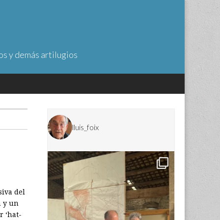
os y demás artilugios
lluis_foix
siva del
n y un
r ‘hat-