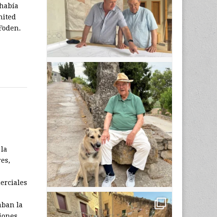
 había
nited
 Foden.
 la
res,
merciales
aban la
iones