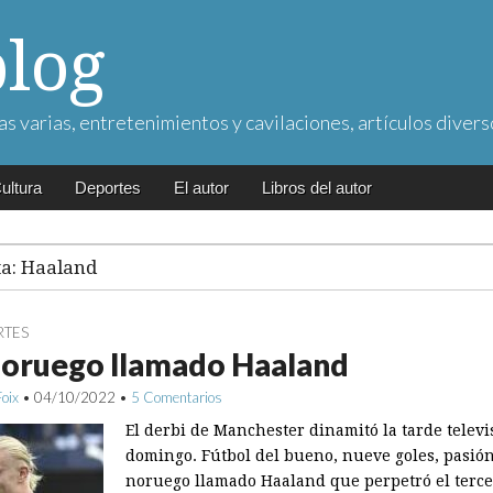
blog
as varias, entretenimientos y cavilaciones, artículos divers
ultura
Deportes
El autor
Libros del autor
ta:
Haaland
RTES
noruego llamado Haaland
Foix
•
04/10/2022
•
5 Comentarios
El derbi de Manchester dinamitó la tarde televi
domingo. Fútbol del bueno, nueve goles, pasió
noruego llamado Haaland que perpetró el terce