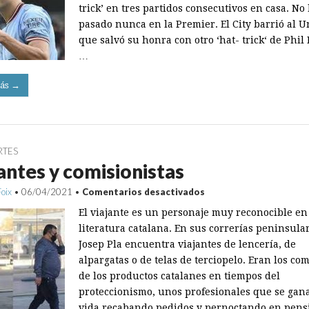
trick’ en tres partidos consecutivos en casa. No
pasado nunca en la Premier. El City barrió al U
que salvó su honra con otro ‘hat- trick‘ de Phil
…
ás →
RTES
antes y comisionistas
en
Foix
•
06/04/2021
•
Comentarios desactivados
Viajantes
El viajante es un personaje muy reconocible en
y
comisionistas
literatura catalana. En sus correrías peninsula
Josep Pla encuentra viajantes de lencería, de
alpargatas o de telas de terciopelo. Eran los co
de los productos catalanes en tiempos del
proteccionismo, unos profesionales que se gan
vida recabando pedidos y pernoctando en pens