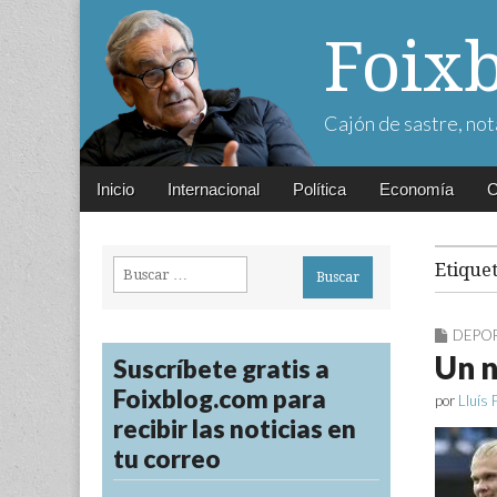
Foix
Cajón de sastre, not
Main
Skip
Inicio
Internacional
Política
Economía
C
menu
to
content
Buscar:
Etique
DEPO
Un 
Suscríbete gratis a
Foixblog.com para
por
Lluís 
recibir las noticias en
tu correo