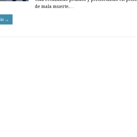
de mala muerte.…
ás →