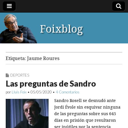
Foixblog
Etiqueta:
Jaume Roures
DEPORTES
Las preguntas de Sandro
por
Lluís Foix
•
05/05/2020
•
4 Comentarios
Sandro Rosell se desnudó ante
Jordi Évole sin esquivar ninguna
de las preguntas sobre sus 645
días en prisión que resultaron
ser inútiles por la sentencia