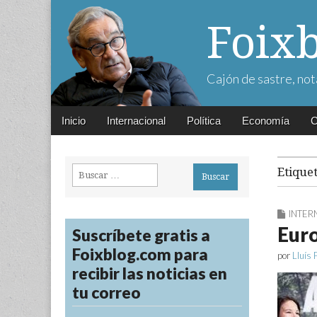
Foix
Cajón de sastre, not
Main
Skip
Inicio
Internacional
Política
Economía
C
menu
to
content
Buscar:
Etique
INTER
Euro
Suscríbete gratis a
Foixblog.com para
por
Lluís 
recibir las noticias en
tu correo