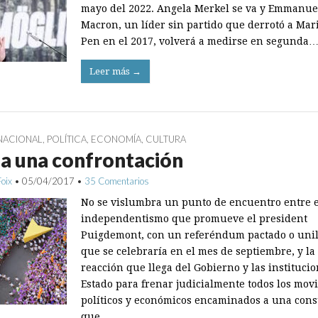
mayo del 2022. Angela Merkel se va y Emmanue
Macron, un líder sin partido que derrotó a Mar
Pen en el 2017, volverá a medirse en segunda
Leer más →
NACIONAL
,
POLÍTICA
,
ECONOMÍA
,
CULTURA
a una confrontación
Foix
•
05/04/2017
•
35 Comentarios
No se vislumbra un punto de encuentro entre e
independentismo que promueve el president
Puigdemont, con un referéndum pactado o unil
que se celebraría en el mes de septiembre, y la
reacción que llega del Gobierno y las institucio
Estado para frenar judicialmente todos los mov
políticos y económicos encaminados a una cons
que…