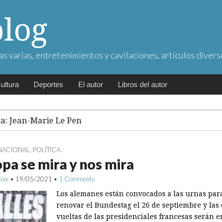
blog
as varias, entretenimientos y cavilaciones, artículos divers
ultura
Deportes
El autor
Libros del autor
ta:
Jean-Marie Le Pen
NACIONAL
,
POLÍTICA
pa se mira y nos mira
Foix
•
19/05/2021
•
1 Comments
Los alemanes están convocados a las urnas par
renovar el Bundestag el 26 de septiembre y las
vueltas de las presidenciales francesas serán e