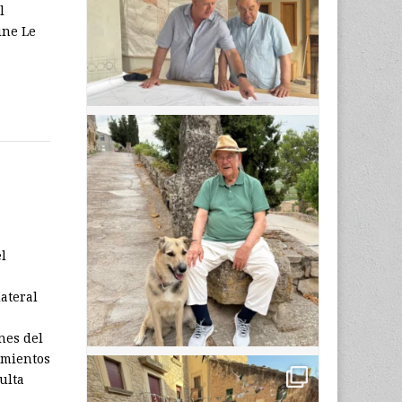
l
ine Le
…
l
ateral
nes del
imientos
ulta