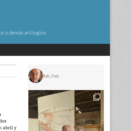
os y demás artilugios
lluis_foix
a
 dos
n abril y