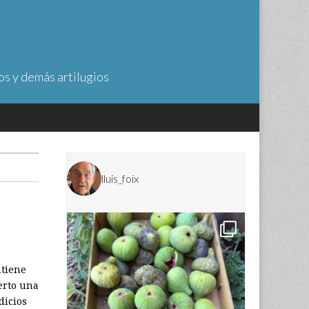
os y demás artilugios
lluis_foix
ntiene
erto una
dicios