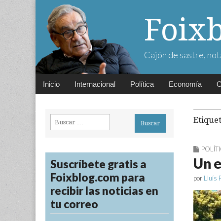
Foix
Cajón de sastre, not
Main
Skip
Inicio
Internacional
Política
Economía
C
menu
to
content
Buscar:
Etique
POLÍT
Un e
Suscríbete gratis a
Foixblog.com para
por
Lluís 
recibir las noticias en
tu correo