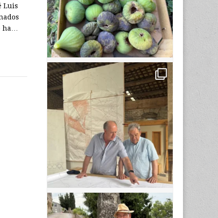
é Luis
onados
so ha…