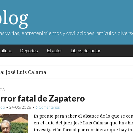
blog
as varias, entretenimientos y cavilaciones, artículos divers
ultura
Deportes
El autor
Libros del autor
ta:
José Luis Calama
ICA
rror fatal de Zapatero
Foix
•
24/05/2026
•
6 Comentarios
Es pronto para saber el alcance de lo que se co
en el auto del juez José Luis Calama que ha abi
investigación formal por considerar que hay in