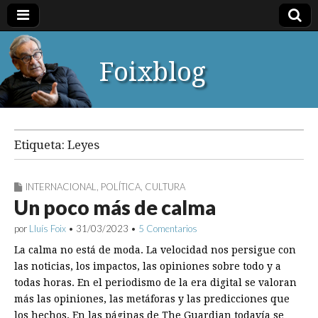
Foixblog
Etiqueta:
Leyes
INTERNACIONAL
,
POLÍTICA
,
CULTURA
Un poco más de calma
por
Lluís Foix
•
31/03/2023
•
5 Comentarios
La calma no está de moda. La velocidad nos persigue con
las noticias, los impactos, las opiniones sobre todo y a
todas horas. En el periodismo de la era digital se valoran
más las opiniones, las metáforas y las predicciones que
los hechos. En las páginas de The Guardian todavía se