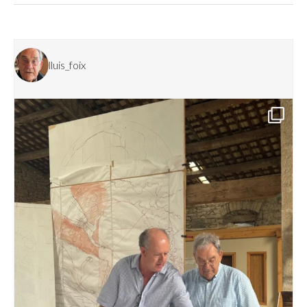
lluis_foix