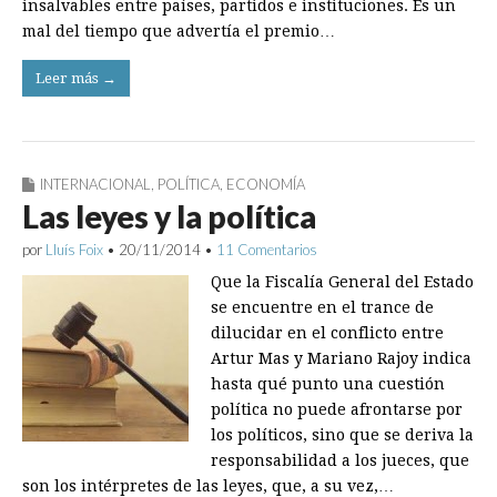
insalvables entre países, partidos e instituciones. Es un
mal del tiempo que advertía el premio…
Leer más →
INTERNACIONAL
,
POLÍTICA
,
ECONOMÍA
Las leyes y la política
por
Lluís Foix
•
20/11/2014
•
11 Comentarios
Que la Fiscalía General del Estado
se encuentre en el trance de
dilucidar en el conflicto entre
Artur Mas y Mariano Rajoy indica
hasta qué punto una cuestión
política no puede afrontarse por
los políticos, sino que se deriva la
responsabilidad a los jueces, que
son los intérpretes de las leyes, que, a su vez,…