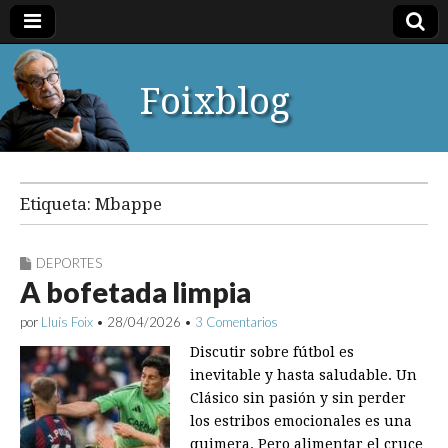
Foixblog
Etiqueta:
Mbappe
DEPORTES
A bofetada limpia
por
Lluís Foix
•
28/04/2026
•
3 Comentarios
Discutir sobre fútbol es
inevitable y hasta saludable. Un
Clásico sin pasión y sin perder
los estribos emocionales es una
quimera. Pero alimentar el cruce