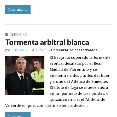
Leer más →
DEPORTES
Tormenta arbitral blanca
en
por
Lluís Foix
•
11/02/2025
•
Comentarios desactivados
Tormenta
El Barça ha superado la tormenta
arbitral
blanca
arbitral desatada por el Real
Madrid de Florentino y se
encuentra a dos puntos del líder
y a uno del Atlético de Simeone.
El título de Liga se mueve ahora
en un pañuelo de tres puntas, o
quizás cuatro, si el Athletic de
Valverde empuja con más insistencia desde…
Leer más →