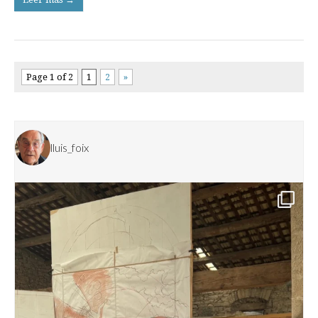
Page 1 of 2
1
2
»
lluis_foix