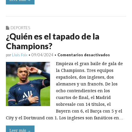
DEPORTES
¿Quién es el tapado de la
Champions?
en
por
Lluís Foix
•
09/04/2024
•
Comentarios desactivados
¿Quién
Empieza el gran baile de gala de
es
el
la Champions. Tres equipos
tapado
españoles, dos ingleses, dos
de
la
alemanes y un francés. De los
Champions
ocho contendientes en los
cuartos de final, el Madrid
sobresale con 14 títulos, el
Bayern con 6, el Barça con 5 y el
City y el Dortmund con 1. Los ingleses son fanáticos en…
Leer más →