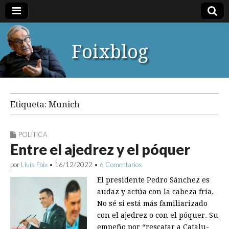
Foixblog
Etiqueta:
Munich
POLÍTICA
Entre el ajedrez y el póquer
por
Lluís Foix
•
16/12/2022
•
6 Comentarios
El presidente Pedro Sánchez es
audaz y actúa con la cabeza fría.
No sé si está más familiarizado
con el ajedrez o con el póquer. Su
empeño por “rescatar a Catalu­