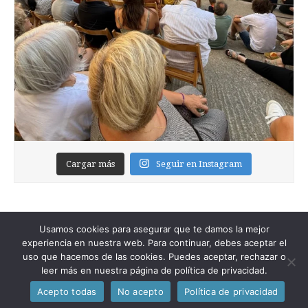
Cargar más
Seguir en Instagram
Usamos cookies para asegurar que te damos la mejor
experiencia en nuestra web. Para continuar, debes aceptar el
uso que hacemos de las cookies. Puedes aceptar, rechazar o
leer más en nuestra página de política de privacidad.
Copyright © 2026
Foixblog
. All Rights Reserved.
Acepto todas
No acepto
Política de privacidad
The Magazine Premium Theme by
bavotasan.com
.