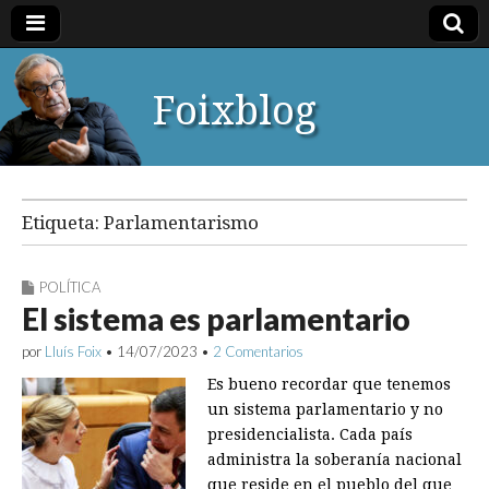
Foixblog
Etiqueta:
Parlamentarismo
POLÍTICA
El sistema es parlamentario
por
Lluís Foix
•
14/07/2023
•
2 Comentarios
Es bueno recordar que tenemos
un sistema parlamentario y no
presidencialista. Cada país
administra la soberanía nacional
que reside en el pueblo del que