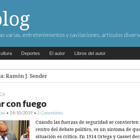
blog
as varias, entretenimientos y cavilaciones, artículos divers
ultura
Deportes
El autor
Libros del autor
ta:
Ramón J. Sender
ICA
r con fuego
Foix
•
24/10/2019
•
2 Comentarios
Cuando las fuerzas de seguridad se convierten 
centro del debate político, es un síntoma de que
situación es crítica. En 1914 Ortega y Gasset dec