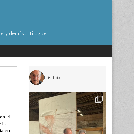
os y demás artilugios
lluis_foix
en el
 la
ía en