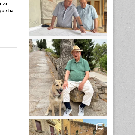
ueva
 que ha
…