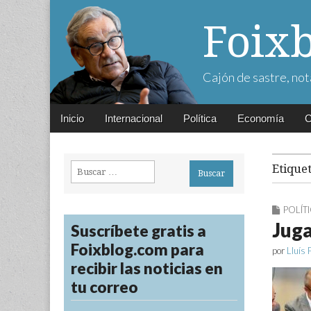
Foix
Cajón de sastre, not
Main
Skip
Inicio
Internacional
Política
Economía
C
menu
to
content
Buscar:
Etique
POLÍT
Juga
Suscríbete gratis a
Foixblog.com para
por
Lluís 
recibir las noticias en
tu correo