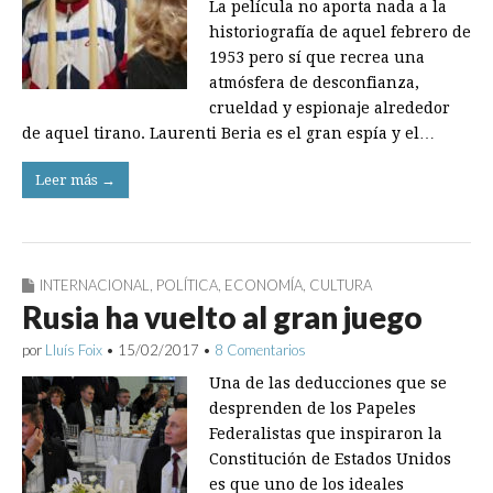
La película no aporta nada a la
historiografía de aquel febrero de
1953 pero sí que recrea una
atmósfera de desconfianza,
crueldad y espionaje alrededor
de aquel tirano. Laurenti Beria es el gran espía y el…
Leer más →
INTERNACIONAL
,
POLÍTICA
,
ECONOMÍA
,
CULTURA
Rusia ha vuelto al gran juego
por
Lluís Foix
•
15/02/2017
•
8 Comentarios
Una de las deducciones que se
desprenden de los Papeles
Federalistas que inspiraron la
Constitución de Estados Unidos
es que uno de los ideales