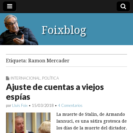
Foixblog
Etiqueta:
Ramon Mercader
INTERNACIONAL
,
POLÍTICA
Ajuste de cuentas a viejos
espías
por
Lluís Foix
•
15/03/2018
•
4 Comentarios
La muerte de Stalin, de Armando
Iannuci, es una sátira grotesca de
los días de la muerte del dictador.