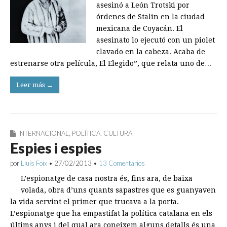
asesinó a León Trotski por
órdenes de Stalin en la ciudad
mexicana de Coyacán. El
asesinato lo ejecutó con un piolet
clavado en la cabeza. Acaba de
estrenarse otra película, El Elegido”, que relata uno de…
Leer más →
INTERNACIONAL
,
POLÍTICA
,
CULTURA
Espies i espies
por
Lluís Foix
•
27/02/2013
•
13 Comentarios
L’espionatge de casa nostra és, fins ara, de baixa
volada, obra d’uns quants sapastres que es guanyaven
la vida servint el primer que trucava a la porta.
L’espionatge que ha empastifat la política catalana en els
últims anys i del qual ara coneixem alguns detalls és una