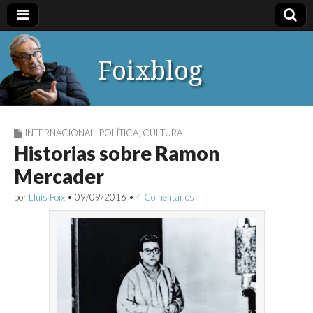
Foixblog
INTERNACIONAL
,
POLÍTICA
,
CULTURA
Historias sobre Ramon
Mercader
por
Lluís Foix
•
09/09/2016
•
4 Comentarios