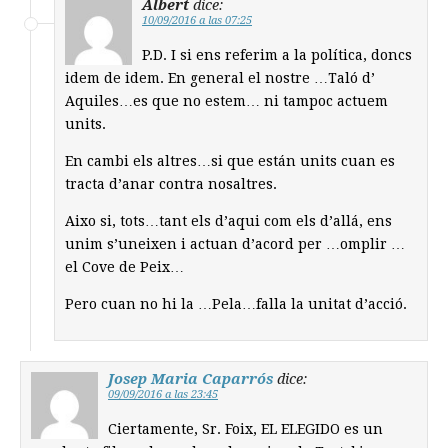
Albert
dice:
10/09/2016 a las 07:25
P.D. I si ens referim a la política, doncs
idem de idem. En general el nostre …Taló d’
Aquiles…es que no estem… ni tampoc actuem
units.
En cambi els altres…si que están units cuan es
tracta d’anar contra nosaltres.
Aixo si, tots…tant els d’aqui com els d’allá, ens
unim s’uneixen i actuan d’acord per …omplir …
el Cove de Peix…
Pero cuan no hi la …Pela…falla la unitat d’acció.
Josep Maria Caparrós
dice:
09/09/2016 a las 23:45
Ciertamente, Sr. Foix, EL ELEGIDO es un