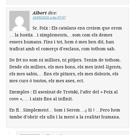
Albert
dice:
10/09/2016 a las 07:07
Sr. Foix : Els catalans ens creiem que erem
… la hostia…i simplements,…som com els demes
essers humans. Fins i tot, hem ó mes ben dit, han
traficat amb el comerçs d’esclaus, com tothom sab.
De fet no som ni millors, ni pitjors. Tenim de tothom.
Desde els millors, els mes bons, els mes intel-ligents,
els mes sabis,… fins els pitxors, els mes dolents, els
mes curs ó tontos, els mes ases, ect.
Exemples : El asesinat de Trotski, l’afer del » Peix al
cove «, … i aixis fins al infinit.
En fi…Simplement… Som i Serem….¡ Si ! …Pero hem
tambe d’obrir els ulls i la ment a la realitat humana.