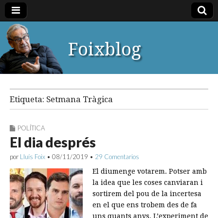
Foixblog
Etiqueta:
Setmana Tràgica
POLÍTICA
El dia després
por
Lluís Foix
•
08/11/2019
•
29 Comentarios
El diumenge votarem. Potser amb
la idea que les coses canviaran i
sortirem del pou de la incertesa
en el que ens trobem des de fa
uns quants anys. L’experiment de