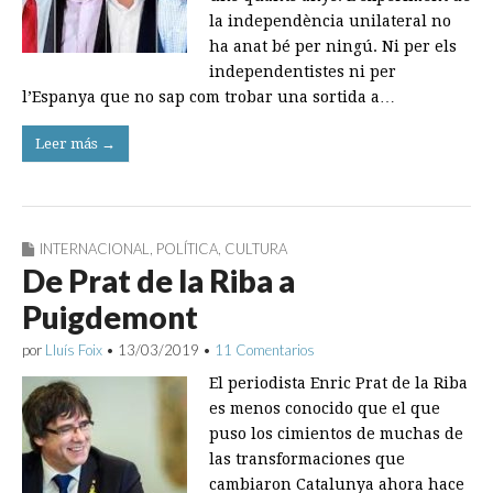
la independència unilateral no
ha anat bé per ningú. Ni per els
independentistes ni per
l’Espanya que no sap com trobar una sortida a…
Leer más →
INTERNACIONAL
,
POLÍTICA
,
CULTURA
De Prat de la Riba a
Puigdemont
por
Lluís Foix
•
13/03/2019
•
11 Comentarios
El periodista Enric Prat de la Riba
es menos conocido que el que
puso los cimientos de muchas de
las transformaciones que
cambiaron Catalunya ahora hace