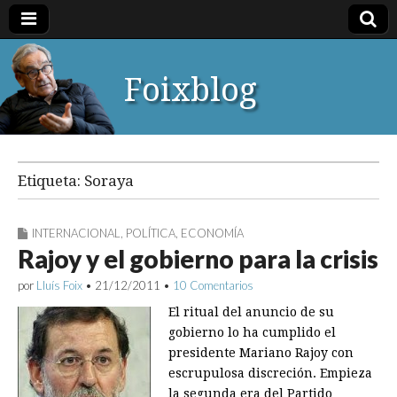
Foixblog
Etiqueta:
Soraya
INTERNACIONAL
,
POLÍTICA
,
ECONOMÍA
Rajoy y el gobierno para la crisis
por
Lluís Foix
•
21/12/2011
•
10 Comentarios
El ritual del anuncio de su
gobierno lo ha cumplido el
presidente Mariano Rajoy con
escrupulosa discreción. Empieza
la segunda era del Partido