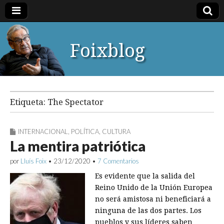
Foixblog
Etiqueta:
The Spectator
INTERNACIONAL
,
POLÍTICA
,
CULTURA
La mentira patriótica
por
Lluís Foix
•
23/12/2020
•
7 Comentarios
Es evidente que la salida del
Reino Unido de la Unión Europea
no será amistosa ni beneficiará a
ninguna de las dos partes. Los
pueblos y sus líderes saben