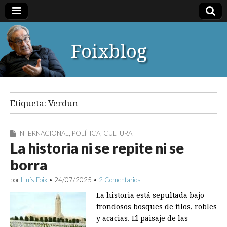
Foixblog
Etiqueta:
Verdun
INTERNACIONAL
,
POLÍTICA
,
CULTURA
La historia ni se repite ni se
borra
por
Lluís Foix
•
24/07/2025
•
2 Comentarios
La historia está sepultada bajo
frondosos bosques de tilos, robles
y acacias. El paisaje de las