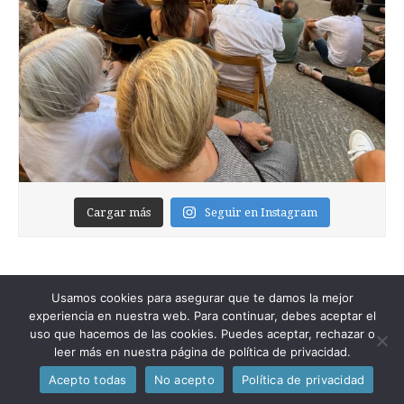
Cargar más
Seguir en Instagram
Usamos cookies para asegurar que te damos la mejor
experiencia en nuestra web. Para continuar, debes aceptar el
uso que hacemos de las cookies. Puedes aceptar, rechazar o
leer más en nuestra página de política de privacidad.
Copyright © 2026
Foixblog
. All Rights Reserved.
Acepto todas
No acepto
Política de privacidad
The Magazine Premium Theme by
bavotasan.com
.