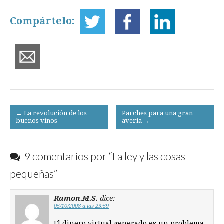
Compártelo:
Post
← La revolución de los
Parches para una gran
buenos vinos
avería →
navigation
9 comentarios por “
La ley y las cosas
pequeñas
”
Ramon.M.S.
dice:
05/10/2008 a las 23:59
El dinero virtual generado es un problema