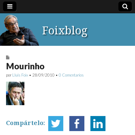
Foixblog
Mourinho
por
Lluís Foix
•
28/09/2010
•
0 Comentarios
Compártelo: