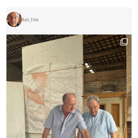
lluis_foix