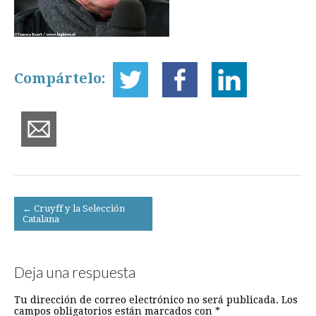
Compártelo:
Post
← Cruyff y la Selección
Catalana
navigation
Deja una respuesta
Tu dirección de correo electrónico no será publicada.
Los
campos obligatorios están marcados con
*