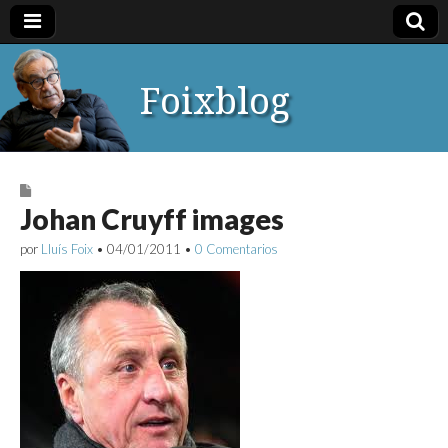
Foixblog
Johan Cruyff images
por
Lluís Foix
•
04/01/2011
•
0 Comentarios