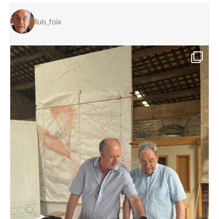
lluis_foix