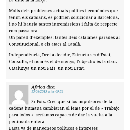
La unió fa la força.
Molts dels problemes actuals polítics i econòmics que
tenim els catalans, es podrien solucionar a Barcelona,
i no hi hauria tantes intromissions i falta de respecte
com passa ara.
Un parell d’exemples: tantes lleis catalanes parades al
Constitucional, o els atacs al Català.
Independència, Dret a decidir, Estructures d’Estat,
Consulta, el nom és el de menys, l’objectiu és la clau.
Catalunya un nou País, un nou Estat.
Àfrica
dice:
13/08/2013 a las 09:33
Sr Foix: Creo que si los impulsores de la
cadena humana cambiaran el lema por el de » Trabajo
para todos «, seríamos capaces de dar la vuelta a la
península entera.
Basta ya de mangoneos políticos e intereses