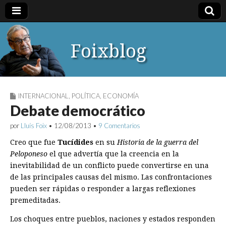
Foixblog
INTERNACIONAL
,
POLÍTICA
,
ECONOMÍA
Debate democrático
por
Lluís Foix
•
12/08/2013
•
9 Comentarios
Creo que fue
Tucídides
en su
Historia de la guerra del
Peloponeso
el que advertía que la creencia en la
inevitabilidad de un conflicto puede convertirse en una
de las principales causas del mismo. Las confrontaciones
pueden ser rápidas o responder a largas reflexiones
premeditadas.
Los choques entre pueblos, naciones y estados responden