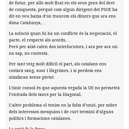
de futur, per allò molt ficat en els seus gens del dret
de conquesta, perquè com algun dirigent del PSOE ha
dit en veu baixa d’on traurem els diners que ara ens
dóna Catalunya,…
La solució quan hi ha un conflicte és la negociació, el
pacte, el respecte als acords,…
Però per això calen dos interlocutors, i ara per ara un
no sap, no contesta.
Per tant veig molt dificil el part, als catalans ens
costarà sang, suor i llàgrimes, i si perdem ens
aixafaran sense pietat.
L’únic consol és que aquesta vegada la UE no permetrà
l’entrada dels tancs per la Diagonal.
L’altre problema el tenim en la falta d’unió, per sobre
dels interessos mesquins i de curt termini d’alguns
polítics i formacions catalanes.