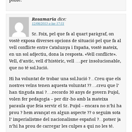
poble.
Rosamaria
dice:
12/08/2013 a las 17:51
Sr. Foix, pel que fa al quart paràgraf, on
vostè exposa diverses opcions de situació pel que fa al
vell conflicte entre Catalunya i España, vostè mateix,
en un sol adjectiu, dona la resposta. «Vell conflicte».
Vell, d’antic, vell d’històric, vell ….per insolucionable,
que no té sol.lució.
Hi ha voluntat de trobar una sol.lució ?…Creu que els
nostres veïns tenen aquesta voluntat ??….creu que l’
han tinguda mai ?….recordo 30 anys de govern Pujol,
volen fer pedagogia – per dir-ho amb la mateixa
paraula que feia servir el Sr. Pujol – encara no n’hi ha
prou ? hem avançat en algun aspecte ?? o seguim sota
l’ imperialistme del nacionalisme español ?…potser ja
n’hi ha prou de carregar les culpes a qui no les té.