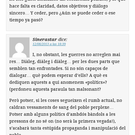
hace falta es claridad, datos objetivos y diálogo
sincero… Y ceder, pero ¿Aún se puede ceder o ese
tiempo ya pasó?
Sinerastar
dice:
12/08/2013 a las 18:39
I, no obstant, les guerres no arreglen mai
res… Diàleg, diàleg i diàleg… per les dues parts que
semblen tan enfrontades. Si no són capaços de
dialogar… què podem esperar d’ells? A què es
dediquen aquests a qui anomenem «polítics»?
(perdoneu aquesta paraula tan malsonant?
Però potser, si les coses segueixen el rumb actual, no
caldran vessaments de sang del poble perplexe…
Potser amb alguns polítics d’ambdós bàndols a les
pressons de no sé on (no serà la primera vegada!),
s’acabarà tanta estúpida propaganda i manipulació del