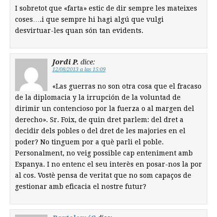
I sobretot que «farta» estic de dir sempre les mateixes
coses….i que sempre hi hagi algú que vulgi
desvirtuar-les quan són tan evidents.
Jordi P.
dice:
12/08/2013 a las 15:09
«Las guerras no son otra cosa que el fracaso
de la diplomacia y la irrupción de la voluntad de
dirimir un contencioso por la fuerza o al margen del
derecho». Sr. Foix, de quin dret parlem: del dret a
decidir dels pobles o del dret de les majories en el
poder? No tinguem por a què parli el poble.
Personalment, no veig possible cap enteniment amb
Espanya. I no entenc el seu interès en posar-nos la por
al cos. Vostè pensa de veritat que no som capaços de
gestionar amb eficacia el nostre futur?