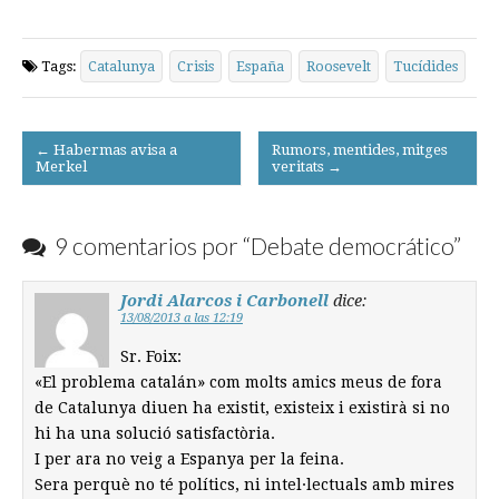
Tags:
Catalunya
Crisis
España
Roosevelt
Tucídides
Post
← Habermas avisa a
Rumors, mentides, mitges
Merkel
veritats →
navigation
9 comentarios por “
Debate democrático
”
Jordi Alarcos i Carbonell
dice:
13/08/2013 a las 12:19
Sr. Foix:
«El problema catalán» com molts amics meus de fora
de Catalunya diuen ha existit, existeix i existirà si no
hi ha una solució satisfactòria.
I per ara no veig a Espanya per la feina.
Sera perquè no té polítics, ni intel·lectuals amb mires