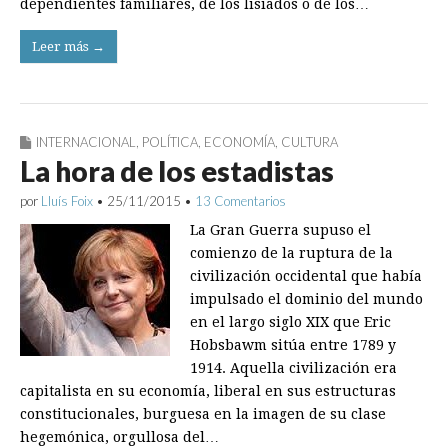
dependientes familiares, de los lisiados o de los…
Leer más →
INTERNACIONAL
,
POLÍTICA
,
ECONOMÍA
,
CULTURA
La hora de los estadistas
por
Lluís Foix
•
25/11/2015
•
13 Comentarios
La Gran Guerra supuso el
comienzo de la ruptura de la
civilización occidental que había
impulsado el dominio del mundo
en el largo siglo XIX que Eric
Hobsbawm sitúa entre 1789 y
1914. Aquella civilización era
capitalista en su economía, liberal en sus estructuras
constitucionales, burguesa en la imagen de su clase
hegemónica, orgullosa del…