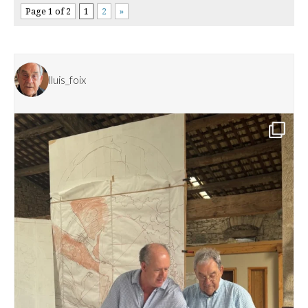
Page 1 of 2
1
2
»
lluis_foix