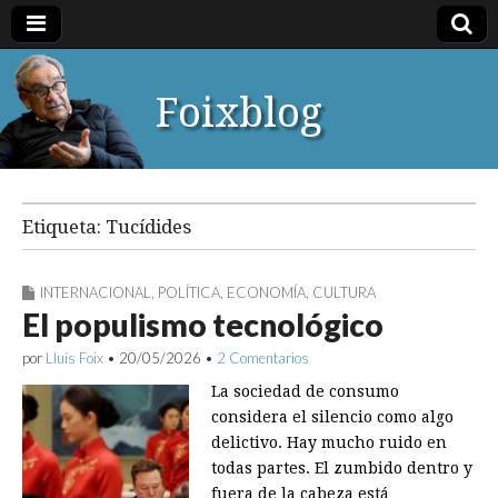
Foixblog
Etiqueta:
Tucídides
INTERNACIONAL
,
POLÍTICA
,
ECONOMÍA
,
CULTURA
El populismo tecnológico
por
Lluís Foix
•
20/05/2026
•
2 Comentarios
La sociedad de consumo
considera el silencio como algo
delictivo. Hay mucho ruido en
todas partes. El zumbido dentro y
fuera de la cabeza está