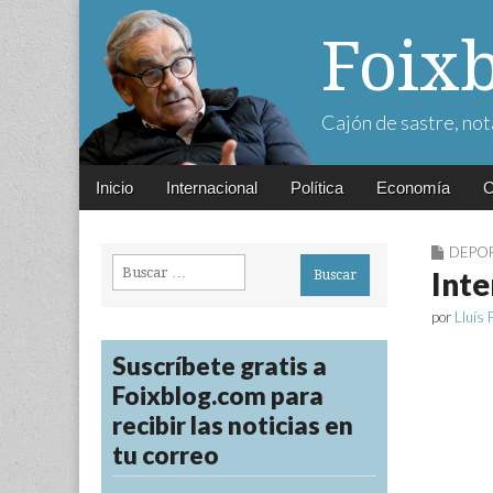
Foix
Cajón de sastre, not
Main
Skip
Inicio
Internacional
Política
Economía
C
menu
to
content
DEPO
Buscar:
Inte
por
Lluís 
Suscríbete gratis a
Foixblog.com para
recibir las noticias en
tu correo