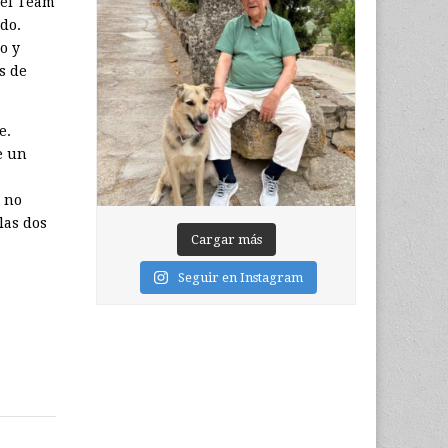
 el Team
do.
o y
s de
e.
e un
o no
las dos
Cargar más
Seguir en Instagram