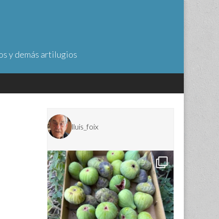
os y demás artilugios
lluis_foix