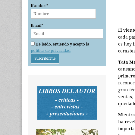
Nombre*
Email*
El vient
cada pa
es hoy 
He leído, entiendo y acepto la
política de privacidad
corazón 
Tata Ma
cansanc
primero
reconoc
gran téc
ventas,
quedado
Mientr
ha reve
_______________
importa