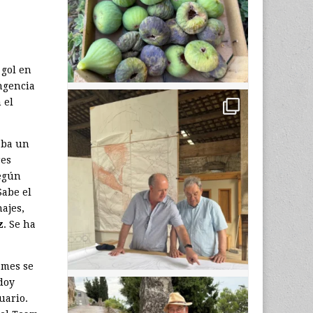
 gol en
ingencia
 el
aba un
res
según
Sabe el
hajes,
z
. Se ha
ames se
doy
uario.