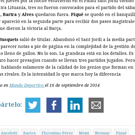
 el jueves por la noche estuvieron en el Palau Sant Jordi viendo
tra Lituania, tres no fueron convocados para el partido del sába
, Bartra
y
Alves
quedaron fuera.
Piqué
se quedó en el banquill
r
apareció en la segunda parte para recibir dos pases magistrale
e dieron la victoria al Barça.
Busquets
salió de titular. Abandonó el Sant Jordi a la media part
parecer notas a pie de página en la complejidad de la gestión d
o lleno de gallos. No lo son. La grandeza está en los detalles. Es
ro hacer presagios cuando se llevan tres partidos jugados. Per
 hablando solamente de la calidad de los genios que forman en 
as rivales. Es la intensidad lo que marca hoy la diferencia
do en
Mundo Deportivo
el 16 de septiembre de 2014
ártelo:
Ancelotti
Bartra
Florentino Pérez
Messi
Neymar
Piqué