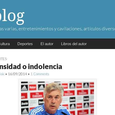
blog
as varias, entretenimientos y cavilaciones, artículos divers
ultura
Deportes
El autor
Libros del autor
RTES
nsidad o indolencia
Foix
•
16/09/2014
•
1 Comments