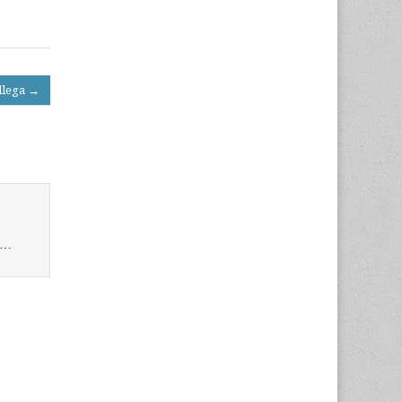
llega →
a…