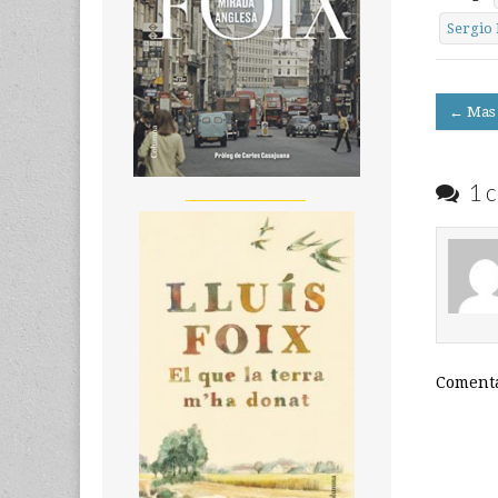
Sergio 
Post
← Mas 
navigati
1 c
__________________
Comenta