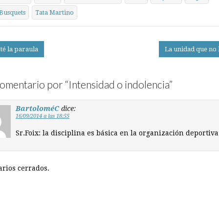
Busquets
Tata Martino
té la paraula
La unidad que no 
on
omentario por “
Intensidad o indolencia
”
BartoloméC
dice:
16/09/2014 a las 18:55
Sr.Foix: la disciplina es básica en la organización deportiv
rios cerrados.