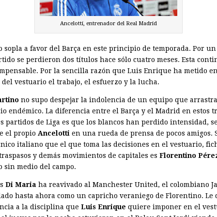
Ancelotti, entrenador del Real Madrid
o sopla a favor del Barça en este principio de temporada. Por un
rtido se perdieron dos títulos hace sólo cuatro meses. Esta cont
impensable. Por la sencilla razón que Luis Enrique ha metido en
del vestuario el trabajo, el esfuerzo y la lucha.
rtino
no supo despejar la indolencia de un equipo que arrastr
io endémico. La diferencia entre el Barça y el Madrid en estos t
s partidos de Liga es que los blancos han perdido intensidad, 
e el propio
Ancelotti
en una rueda de prensa de pocos amigos. 
nico italiano que el que toma las decisiones en el vestuario, fic
 traspasos y demás movimientos de capitales es
Florentino Pére
 sin medio del campo.
as
Di Maria
ha reavivado al Manchester United, el colombiano J
lado hasta ahora como un capricho veraniego de Florentino. Le 
ncia a la disciplina que
Luis Enrique
quiere imponer en el vest