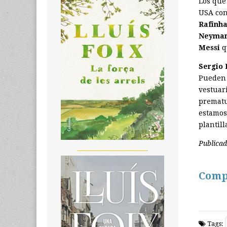
Los que
USA con
Rafinha
Neyma
Messi
qu
Sergio 
Pueden 
vestuari
prematu
estamos
plantill
Publica
_______________________
Comp
Tags: