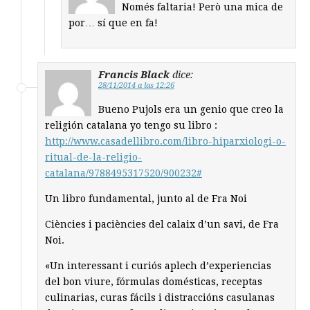
Només faltaria! Però una mica de
por… sí que en fa!
Francis Black
dice:
28/11/2014 a las 12:26
Bueno Pujols era un genio que creo la
religión catalana yo tengo su libro :
http://www.casadellibro.com/libro-hiparxiologi-o-
ritual-de-la-religio-
catalana/9788495317520/900232#
Un libro fundamental, junto al de Fra Noi
Ciències i paciències del calaix d’un savi, de Fra
Noi.
«Un interessant i curiós aplech d’experiencias
del bon viure, fórmulas domésticas, receptas
culinarias, curas fácils i distraccións casulanas