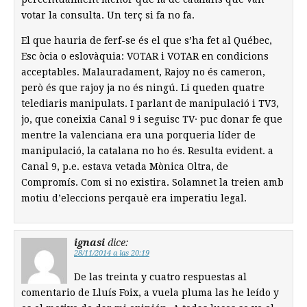
votar la consulta. Un terç si fa no fa.
El que hauria de ferf-se és el que s’ha fet al Québec,
Esc òcia o eslovàquia: VOTAR i VOTAR en condicions
acceptables. Malauradament, Rajoy no és cameron,
però és que rajoy ja no és ningú. Li queden quatre
telediaris manipulats. I parlant de manipulació i TV3,
jo, que coneixia Canal 9 i seguisc TV· puc donar fe que
mentre la valenciana era una porqueria líder de
manipulació, la catalana no ho és. Resulta evident. a
Canal 9, p.e. estava vetada Mònica Oltra, de
Compromís. Com si no existira. Solamnet la treien amb
motiu d’eleccions perqauè era imperatiu legal.
ignasi
dice:
28/11/2014 a las 20:19
De las treinta y cuatro respuestas al
comentario de Lluís Foix, a vuela pluma las he leído y