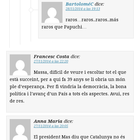
BartoloméC
dice:
28/11/2014 a las 19:13
raros…raros..raros..más
raros que Papuchi…
Francesc Costa
dice:
27/11/2014 a las 22:20
Massa, difícil de veure i escoltar tot el que
està succeint, per a qui fa 39 anys se li obria un món
ple d’esperança. Per fi vindria la democràcia, la bona
política i l’avanç d’un País a tots els aspectes. Avui, res
de res.
Anna Maria
dice:
27/11/2014 a las 20:05
El president Mas diu que Catalunya no és