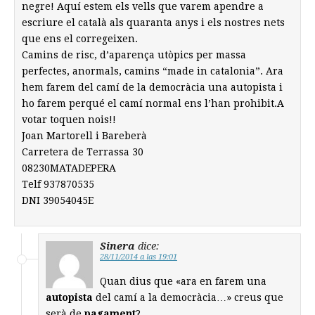
negre! Aquí estem els vells que varem apendre a
escriure el català als quaranta anys i els nostres nets
que ens el corregeixen.
Camins de risc, d’aparença utòpics per massa
perfectes, anormals, camins “made in catalonia”. Ara
hem farem del camí de la democràcia una autopista i
ho farem perqué el camí normal ens l’han prohibit.A
votar toquen nois!!
Joan Martorell i Bareberà
Carretera de Terrassa 30
08230MATADEPERA
Telf 937870535
DNI 39054045E
Sinera
dice:
28/11/2014 a las 19:01
Quan dius que «ara en farem una
autopista
del camí a la democràcia…» creus que
serà de
pagament
?