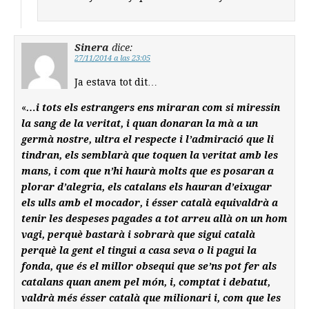
Sinera
dice:
27/11/2014 a las 23:05
Ja estava tot dit…
«
…i tots els estrangers ens miraran com si miressin
la sang de la veritat, i quan donaran la mà a un
germà nostre, ultra el respecte i l’admiració que li
tindran, els semblarà que toquen la veritat amb les
mans, i com que n’hi haurà molts que es posaran a
plorar d’alegria, els catalans els hauran d’eixugar
els ulls amb el mocador, i ésser català equivaldrà a
tenir les despeses pagades a tot arreu allà on un hom
vagi, perquè bastarà i sobrarà que sigui català
perquè la gent el tingui a casa seva o li pagui la
fonda, que és el millor obsequi que se’ns pot fer als
catalans quan anem pel món, i, comptat i debatut,
valdrà més ésser català que milionari i, com que les