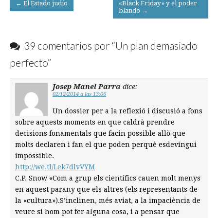
Post
← El Estado judío
«Black Friday» y el poder
blando →
navigation
39 comentarios por “
Un plan demasiado
perfecto
”
Josep Manel Parra
dice:
02/12/2014 a las 13:06
Un dossier per a la reflexió i discusió a fons
sobre aquests moments en que caldrà prendre
decisions fonamentals que facin possible allò que
molts declaren i fan el que poden perquè esdevingui
impossible.
http://we.tl/Lek7dlvVYM
C.P. Snow «Com a grup els científics cauen molt menys
en aquest parany que els altres (els representants de
la «cultura»).S’inclinen, més aviat, a la impaciència de
veure si hom pot fer alguna cosa, i a pensar que