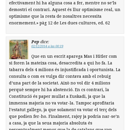
efectivament hi ha alguna cosa a fer, mentre no se’ls
demostri el contrari. Aquest és llur optimisme real, un
optimisme que la resta de nosaltres necessita
enormement.» pàg 12 de Les dues cultures, ed. 62
Pep
dice:
02/12/2014 a las 00:19
Que en un escrit aparega Mas i Hitler com
si foren la mateixa cosa, desacredita a qui ho fa. La
tabarra dels 4 milions és injustificada i oportunista. La
consulta o com es vulga dir contava amb el rebuig
d’una part de la societat. Això no vol dir 4 milions
perquè sempre hi ha abstenció. En cs contrari, la
Constitució és paper mullat a Euskadi, ja que la
immensa majoria no va votar-la. Tampoc aprofitaria
l’estatut gallego, ja que solament va votar el terç dels
que podien fer-ho. Finalment, rajoy ja podria nar-se’n
a casa, ja que la seua majoria absoluta és
percentualment menor que la de catalans que van