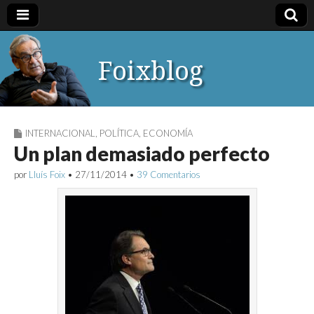
Foixblog
INTERNACIONAL
,
POLÍTICA
,
ECONOMÍA
Un plan demasiado perfecto
por
Lluís Foix
•
27/11/2014
•
39 Comentarios