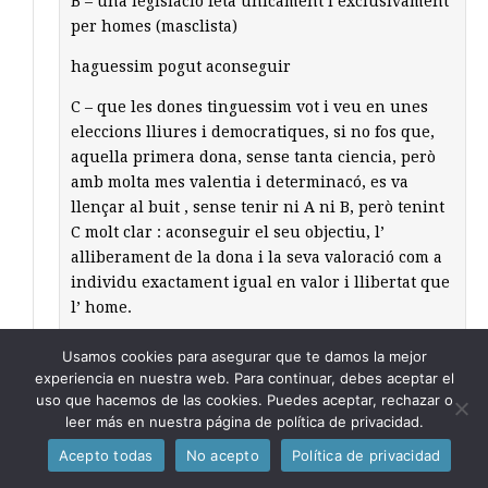
B – una legislació feta unicament i exclusivament
per homes (masclista)
haguessim pogut aconseguir
C – que les dones tinguessim vot i veu en unes
eleccions lliures i democratiques, si no fos que,
aquella primera dona, sense tanta ciencia, però
amb molta mes valentia i determinacó, es va
llençar al buit , sense tenir ni A ni B, però tenint
C molt clar : aconseguir el seu objectiu, l’
alliberament de la dona i la seva valoració com a
individu exactament igual en valor i llibertat que
l’ home.
En definitiva una societat més justa.
Usamos cookies para asegurar que te damos la mejor
experiencia en nuestra web. Para continuar, debes aceptar el
No cal ser cientific per entendre-ho.
uso que hacemos de las cookies. Puedes aceptar, rechazar o
leer más en nuestra página de política de privacidad.
Acepto todas
No acepto
Política de privacidad
Carme
dice:
27/11/2014 a las 22:42