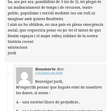
ha, ara per ara, possibilitat de 3 (ni de 2), tot plegat és
un malbaratament de temps i de recursos, teatre
polític, populisme i sorroll mediàtic (no em vull ni
imaginar amb quines finalitats).
I això no ho oblidem, en una pais en plena emergència
social, que requeriria posar en joc tot el talent de que
fossim capaços i el major esforç solidari de la nostra
història recent
salutacions
Jordi
Rosamaria
dice:
27/11/2014 a las 20:00
Benvolgut Jordi,
M’esgarrifa pensar que hagués estat de nosaltres
les dones, si sense :
A – una societat lliure de prejudicis ,