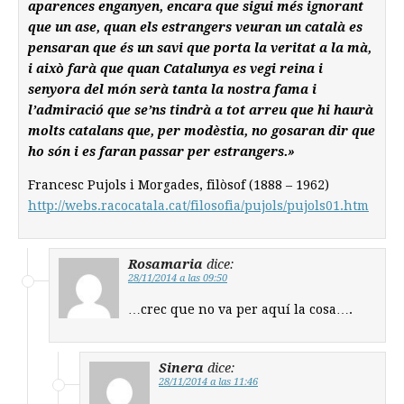
aparences enganyen, encara que sigui més ignorant
que un ase, quan els estrangers veuran un català es
pensaran que és un savi que porta la veritat a la mà,
i això farà que quan Catalunya es vegi reina i
senyora del món serà tanta la nostra fama i
l’admiració que se’ns tindrà a tot arreu que hi haurà
molts catalans que, per modèstia, no gosaran dir que
ho són i es faran passar per estrangers.»
Francesc Pujols i Morgades, filòsof (1888 – 1962)
http://webs.racocatala.cat/filosofia/pujols/pujols01.htm
Rosamaria
dice:
28/11/2014 a las 09:50
…crec que no va per aquí la cosa….
Sinera
dice:
28/11/2014 a las 11:46