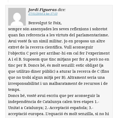
Jordi Figueras
dice:
27/11/2014 a las 17:13
Benvolgut Sr Foix,
sempre són assenyades les seves reflexions i sobretot
quan fan referencia a les virtuts del parlamentarisme.
Avui vosté fa un simil militar. Jo en proposo un altre
extret de la recerca científica. Vull aconseguir
l’objectiu C però per arribar-hi em cal fer l’experiment
A i el B. Suposem que tinc mitjans per fer A però no en
tinc per B. Doncs bé, és molt senzill: estic obligat (ja
que utilitzo diner públic) a aturar la recerca de C (fins
que no trobi algun mitjà per B). Altrament seria una
irresponsabilitat i un malbaratament de recursos i de
temps.
Doncs bé, vosté avui escriu que per aconseguir la
independència de Catalunya calen tres etapes 1.-
Unitat a Catalunya; 2.-Acceptació española; 3.-
acceptació europea. L’equació és molt senzilla, si no hi