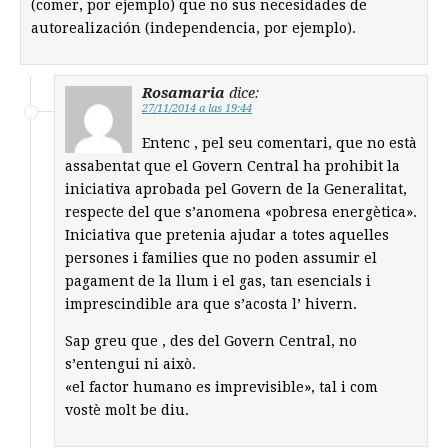
(comer, por ejemplo) que no sus necesidades de
autorealización (independencia, por ejemplo).
Rosamaria
dice:
27/11/2014 a las 19:44
Entenc , pel seu comentari, que no està
assabentat que el Govern Central ha prohibit la
iniciativa aprobada pel Govern de la Generalitat,
respecte del que s’anomena «pobresa energètica».
Iniciativa que pretenia ajudar a totes aquelles
persones i families que no poden assumir el
pagament de la llum i el gas, tan esencials i
imprescindible ara que s’acosta l’ hivern.
Sap greu que , des del Govern Central, no
s’entengui ni això.
«el factor humano es imprevisible», tal i com
vostè molt be diu.