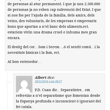
de personas al atur permanent. I que ja uns 2.500.000
de personas ja no reben cap subvenció del Estat. I que
si nos fos per l’ajuda de la familia, dels amics, dels
veins, des voluntaris, de les empresas ó empresaris
bons que aportan a n’el banc dels aliments,ect.
estariem vivin una drama cruel e inhuma mes gran
encara.
El desitg del cor…Som i Serem….ó el sentit comú…i la
necesitats básicas i la fam, ect.
Al bon entenedor…
Albert
dice:
28/11/2014 a las 08:57
P.D. Cuan dic…Separatistes…em
refereixo a n’el separatisme que fomentan desde
la Espanya profunda e inconscient ó ignorant del
fet catala.