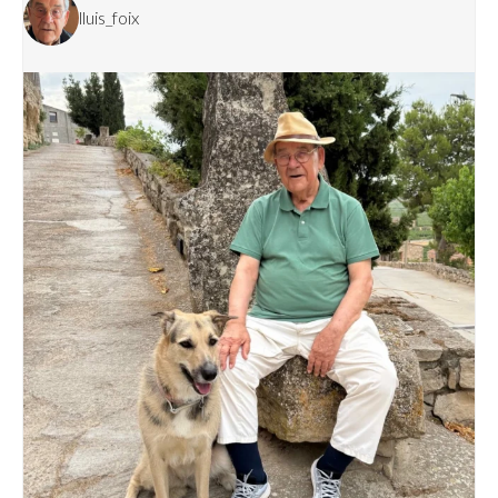
lluis_foix