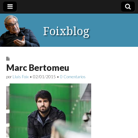
Foixblog
Marc Bertomeu
por
Lluís Foix
•
02/01/2015
•
0 Comentarios