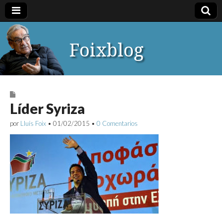
Foixblog
Líder Syriza
por
Lluís Foix
•
01/02/2015
•
0 Comentarios