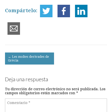
Compártelo:
Post
← Les moltes derivades de
Grècia
navigation
Deja una respuesta
Tu dirección de correo electrónico no será publicada.
Los
campos obligatorios están marcados con
*