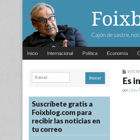
Foix
Cajón de sastre, not
Main
Skip
Inicio
Internacional
Política
Economía
C
menu
to
content
INTER
Buscar:
Es i
por
Lluís 
Suscríbete gratis a
Foixblog.com para
recibir las noticias en
tu correo