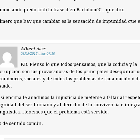
tambe amb quedo amb la frase d’en BartoloméC…que diu:
rimero que hay que cambiar es la sensación de impunidad que e
Albert
dice:
08/05/2015 a las 07:10
P.D. Pienso lo que todos pensamos, que la codicia y la
orrupción son las provocadoras de los principales desequilibrio
conómicos, sociales y de todos los problemas de cada nación ó d
stado.
 si encima le añadimos la injusticia de meterse a faltar al respet
ignidad del ser humano y al derecho de la convivencia e integr
inguistica…tenemos que el problema está servido.
s de sentido común.