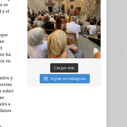
i se
 y el
 que
ran
el
 no ha
ora en
Cargar más
ativo y
Seguir en Instagram
berían
s sobre
las
ales a
adanos