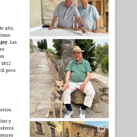
te año,
lismo
joy
. Las
es
son
 1812
cil pero
orios.
itat y
solverá
stengo