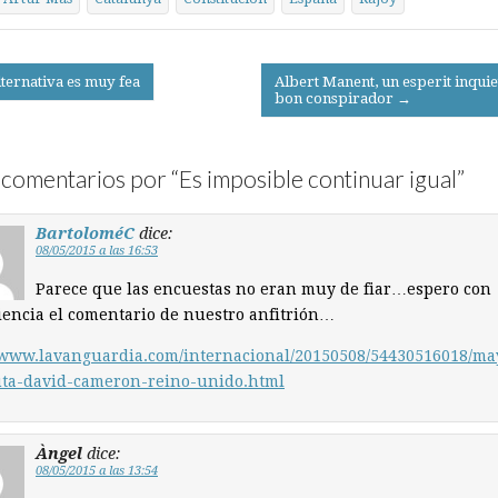
lternativa es muy fea
Albert Manent, un esperit inquiet
bon conspirador →
on
comentarios por “
Es imposible continuar igual
”
BartoloméC
dice:
08/05/2015 a las 16:53
Parece que las encuestas no eran muy de fiar…espero con
encia el comentario de nuestro anfitrión…
//www.lavanguardia.com/internacional/20150508/54430516018/ma
uta-david-cameron-reino-unido.html
Àngel
dice:
08/05/2015 a las 13:54