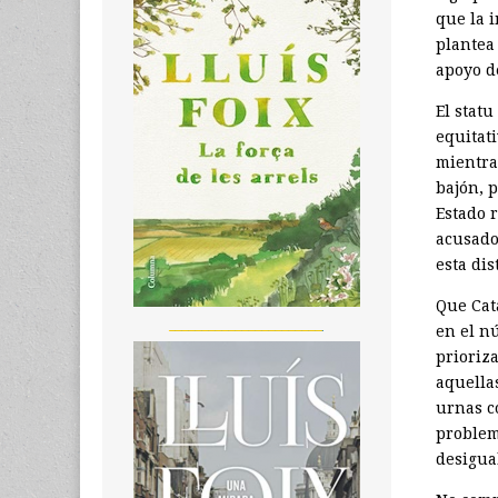
que la 
plantea
apoyo de
El stat
equitati
mientra
bajón, 
Estado 
acusado 
esta dis
Que Cat
_______________________
en el n
prioriza
aquellas
urnas c
problem
desigua