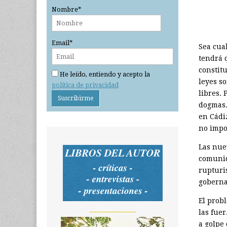
Nombre*
Email*
Sea cual
tendrá 
constit
He leído, entiendo y acepto la
leyes s
política de privacidad
libres. 
dogmas.
en Cádi
no impo
Las nue
comunid
rupturis
gobernab
El probl
_______________
las fue
a golpe