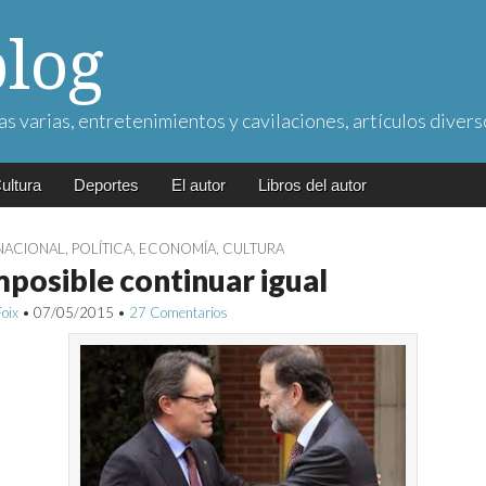
blog
as varias, entretenimientos y cavilaciones, artículos divers
ultura
Deportes
El autor
Libros del autor
NACIONAL
,
POLÍTICA
,
ECONOMÍA
,
CULTURA
mposible continuar igual
Foix
•
07/05/2015
•
27 Comentarios