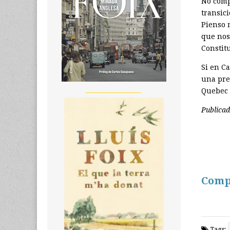
No comp
transic
Pienso 
que nos
Constit
Si en C
una pre
__________________
Quebec 
Publica
Comp
Tags: