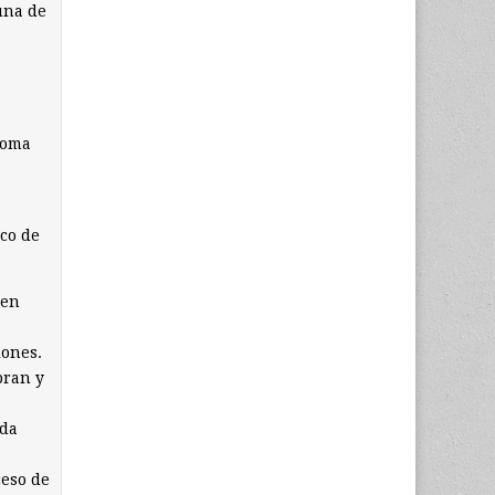
una de
toma
co de
sen
iones.
bran y
nda
ceso de