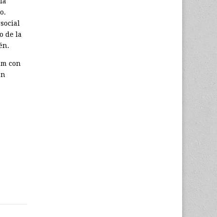
la
o.
social
o de la
én.
um con
en