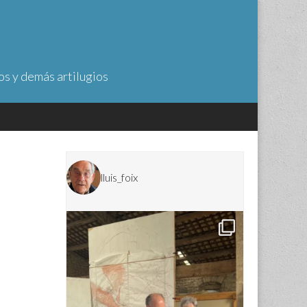
os y demás artilugios
lluis_foix