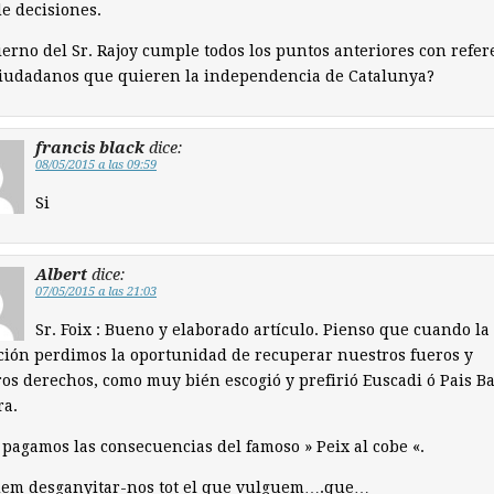
e decisiones.
ierno del Sr. Rajoy cumple todos los puntos anteriores con refer
ciudadanos que quieren la independencia de Catalunya?
francis black
dice:
08/05/2015 a las 09:59
Si
Albert
dice:
07/05/2015 a las 21:03
Sr. Foix : Bueno y elaborado artículo. Pienso que cuando la
ción perdimos la oportunidad de recuperar nuestros fueros y
os derechos, como muy bién escogió y prefirió Euscadi ó Pais Ba
ra.
pagamos las consecuencias del famoso » Peix al cobe «.
dem desganyitar-nos tot el que vulguem….que…