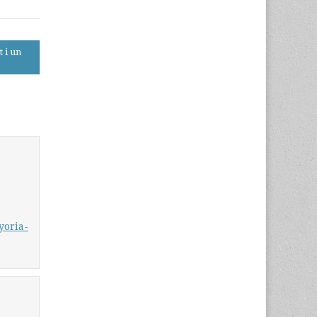
 i un
yoria-