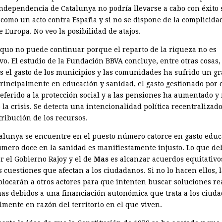
independencia de Catalunya no podría llevarse a cabo con éxito s
 como un acto contra España y si no se dispone de la complicidad
 Europa. No veo la posibilidad de atajos.
u quo no puede continuar porque el reparto de la riqueza no es
vo. El estudio de la Fundación BBVA concluye, entre otras cosas,
s el gasto de los municipios y las comunidades ha sufrido un g
principalmente en educación y sanidad, el gasto gestionado por 
referido a la protección social y a las pensiones ha aumentado y
la crisis. Se detecta una intencionalidad política recentralizad
tribución de los recursos.
alunya se encuentre en el puesto número catorce en gasto educ
úmero doce en la sanidad es manifiestamente injusto. Lo que de
r el Gobierno Rajoy y el de
Mas
es alcanzar acuerdos equitativo
 cuestiones que afectan a los ciudadanos. Si no lo hacen ellos, 
olocarán a otros actores para que intenten buscar soluciones re
as debidos a una financiación autonómica que trata a los ciud
lmente en razón del territorio en el que viven.