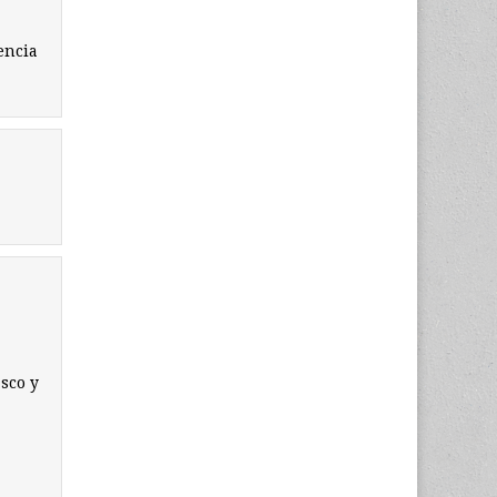
encia
sco y