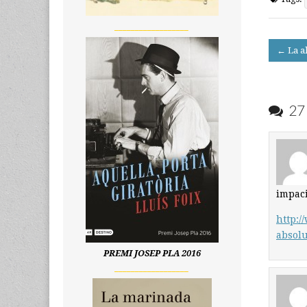
__________________
Post
← La a
navigati
27 
impaci
http:
absol
PREMI JOSEP PLA 2016
__________________