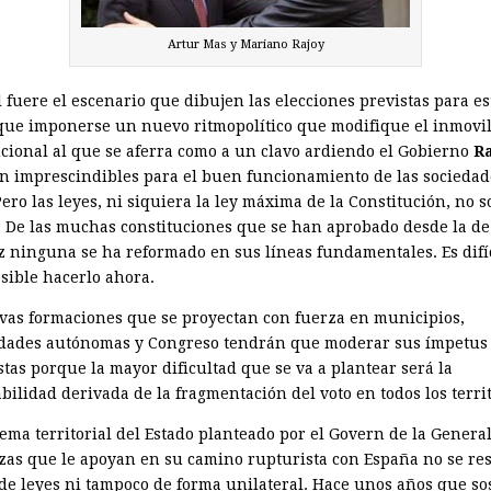
Artur Mas y Mariano Rajoy
 fuere el escenario que dibujen las elecciones previstas para es
que imponerse un nuevo ritmopolítico que modifique el inmovi
ucional al que se aferra como a un clavo ardiendo el Gobierno
Ra
on imprescindibles para el buen funcionamiento de las sociedad
Pero las leyes, ni siquiera la ley máxima de la Constitución, no 
 De las muchas constituciones que se han aprobado desde la de
z ninguna se ha reformado en sus líneas fundamentales. Es difí
sible hacerlo ahora.
vas formaciones que se ­proyectan con fuerza en municipios,
ades autónomas y Congreso tendrán que moderar sus ímpetus
tas porque la mayor dificultad que se va a plantear será la
ilidad derivada de la fragmentación del voto en todos los territ
ema territorial del Estado planteado por el Govern de la General
rzas que le apoyan en su camino rupturista con España no se re
 de leyes ni tampoco de forma unilateral. Hace unos años que so