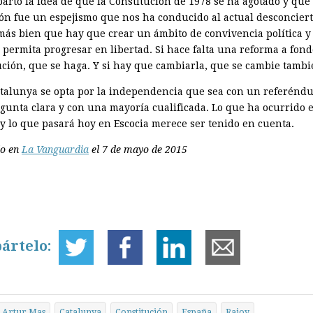
arto la idea de que la Constitución de 1978 se ha agotado y que 
ión fue un espejismo que nos ha conducido al actual desconciert
más bien que hay que crear un ámbito de convivencia política y 
 permita progresar en libertad. Si hace falta una reforma a fond
ución, que se haga. Y si hay que cambiarla, que se cambie tambi
atalunya se opta por la independencia que sea con un referénd
gunta clara y con una mayoría cualificada. Lo que ha ocurrido 
y lo que pasará hoy en Escocia merece ser tenido en cuenta.
do en
La Vanguardia
el 7 de mayo de 2015
ártelo:
Artur Mas
Catalunya
Constitución
España
Rajoy