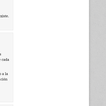
xiste.
s
e cada
o a la
ación