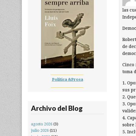
las cu
Indep
Democr
Robert
de dec
democ
Cinco 
toma d
__________________
Política &Prosa
1. Opo
__________________
sus pr
2. Que
3. Opo
Archivo del Blog
valide
4. Cap
agosto 2026
(3)
sobre 
julio 2026
(11)
5. Inc