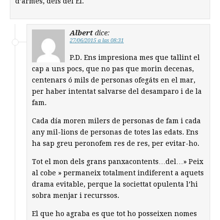
d’armes, dels del EI.
Albert
dice:
27/06/2015 a las 08:31
P.D. Ens impresiona mes que tallint el
cap a uns pocs, que no pas que morin decenas,
centenars ó mils de personas ofegáts en el mar,
per haber intentat salvarse del desamparo i de la
fam.
Cada día moren milers de personas de fam i cada
any mil-lions de personas de totes las edats. Ens
ha sap greu peronofem res de res, per evitar-ho.
Tot el mon dels grans panxacontents…del…» Peix
al cobe » permaneix totalment indiferent a aquets
drama evitable, perque la societtat opulenta l’hi
sobra menjar i recurssos.
El que ho agraba es que tot ho posseixen nomes