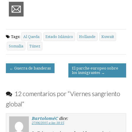
Tags:
Al Qaeda
Estado Islámico
Hollande
Kuwait
Somalia
Túnez
Post
← Guerra de banderas
El parche europeo sobre
los inmigrantes →
navigation
12 comentarios por “
Viernes sangriento
global
”
BartoloméC
dice:
27/06/2015 a las 18:15