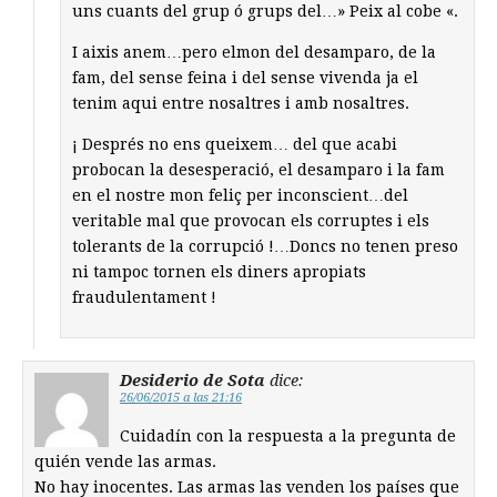
uns cuants del grup ó grups del…» Peix al cobe «.
I aixis anem…pero elmon del desamparo, de la
fam, del sense feina i del sense vivenda ja el
tenim aqui entre nosaltres i amb nosaltres.
¡ Després no ens queixem… del que acabi
probocan la desesperació, el desamparo i la fam
en el nostre mon feliç per inconscient…del
veritable mal que provocan els corruptes i els
tolerants de la corrupció !…Doncs no tenen preso
ni tampoc tornen els diners apropiats
fraudulentament !
Desiderio de Sota
dice:
26/06/2015 a las 21:16
Cuidadín con la respuesta a la pregunta de
quién vende las armas.
No hay inocentes. Las armas las venden los países que