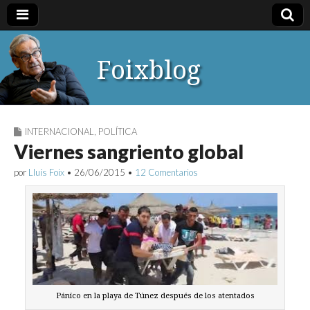
Foixblog
INTERNACIONAL
,
POLÍTICA
Viernes sangriento global
por
Lluís Foix
•
26/06/2015
•
12 Comentarios
Pánico en la playa de Túnez después de los atentados