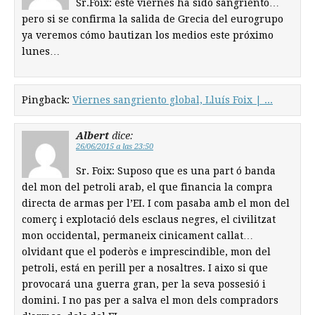
Sr.Foix: este viernes ha sido sangriento…
pero si se confirma la salida de Grecia del eurogrupo
ya veremos cómo bautizan los medios este próximo
lunes…
Pingback:
Viernes sangriento global, Lluís Foix | ...
Albert
dice:
26/06/2015 a las 23:50
Sr. Foix: Suposo que es una part ó banda
del mon del petroli arab, el que financia la compra
directa de armas per l’EI. I com pasaba amb el mon del
comerç i explotació dels esclaus negres, el civilitzat
mon occidental, permaneix cinicament callat…
olvidant que el poderòs e imprescindible, mon del
petroli, está en perill per a nosaltres. I aixo si que
provocará una guerra gran, per la seva possesió i
domini. I no pas per a salva el mon dels compradors