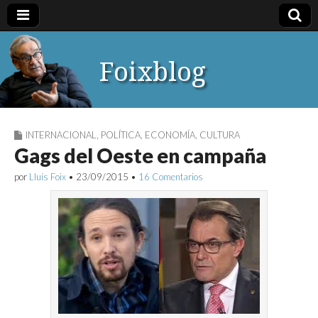
Foixblog
INTERNACIONAL
,
POLÍTICA
,
ECONOMÍA
,
CULTURA
Gags del Oeste en campaña
por
Lluís Foix
•
23/09/2015
•
16 Comentarios