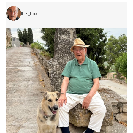
lluis_foix