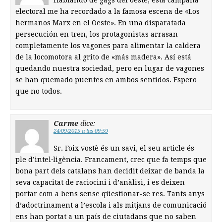
electoral me ha recordado a la famosa escena de «Los
hermanos Marx en el Oeste». En una disparatada
persecución en tren, los protagonistas arrasan
completamente los vagones para alimentar la caldera
de la locomotora al grito de «más madera». Así está
quedando nuestra sociedad, pero en lugar de vagones
se han quemado puentes en ambos sentidos. Espero
que no todos.
Carme
dice:
24/09/2015 a las 09:59
Sr. Foix vostè és un savi, el seu article és
ple d’intel·ligència. Francament, crec que fa temps que
bona part dels catalans han decidit deixar de banda la
seva capacitat de raciocini i d’anàlisi, i es deixen
portar com a bens sense qüestionar-se res. Tants anys
d’adoctrinament a l’escola i als mitjans de comunicació
ens han portat a un país de ciutadans que no saben