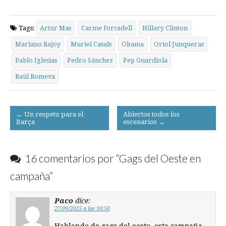
Tags:
Artur Mas
Carme Forcadell
Hillary Clinton
Mariano Rajoy
Muriel Casals
Obama
Oriol Junqueras
Pablo Iglesias
Pedro Sánchez
Pep Guardiola
Raül Romeva
Post
← Un respeto para el
Abiertos todos los
Barça
escenarios →
navigation
16 comentarios por “
Gags del Oeste en
campaña
”
Paco
dice:
27/09/2015 a las 10:50
Hablando de gags del oeste, esta campaña