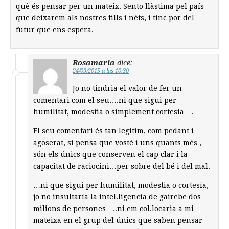
què és pensar per un mateix. Sento llàstima pel país
que deixarem als nostres fills i néts, i tinc por del
futur que ens espera.
Rosamaria
dice:
24/09/2015 a las 10:30
Jo no tindria el valor de fer un
comentari com el seu….ni que sigui per
humilitat, modestia o simplement cortesía….
El seu comentari és tan legítim, com pedant i
agoserat, si pensa que vostè i uns quants més ,
són els únics que conserven el cap clar i la
capacitat de raciocini…per sobre del bé i del mal.
…ni que sigui per humilitat, modestia o cortesía,
jo no insultaría la intel.ligencia de gairebe dos
milions de persones…..ni em col.locaria a mi
mateixa en el grup del únics que saben pensar