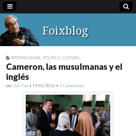
Foixblog
INTERNACIONAL
,
POLÍTICA
,
CULTURA
Cameron, las musulmanas y el
inglés
por
Lluís Foix
•
19/01/2016
•
4 Comentarios