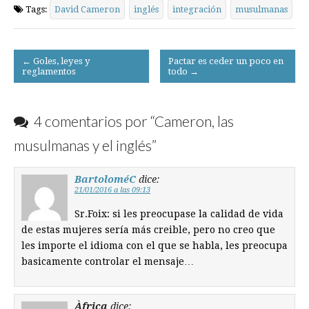
Tags:
David Cameron
inglés
integración
musulmanas
Post
← Goles, leyes y
Pactar es ceder un poco en
reglamentos
todo →
navigation
4 comentarios por “
Cameron, las
musulmanas y el inglés
”
BartoloméC
dice:
21/01/2016 a las 09:13
Sr.Foix: si les preocupase la calidad de vida
de estas mujeres sería más creible, pero no creo que
les importe el idioma con el que se habla, les preocupa
basicamente controlar el mensaje…
Àfrica
dice: