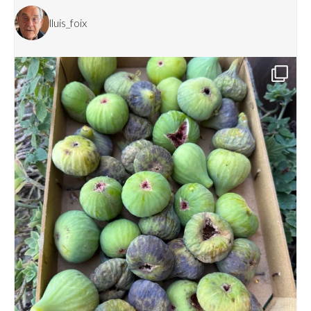
lluis_foix