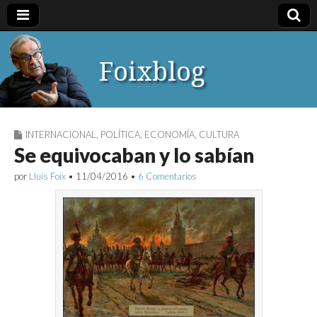
Foixblog
INTERNACIONAL
,
POLÍTICA
,
ECONOMÍA
,
CULTURA
Se equivocaban y lo sabían
por
Lluís Foix
•
11/04/2016
•
6 Comentarios