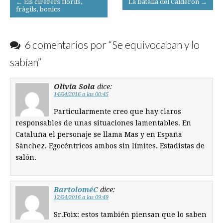
← Els cirerers florits,
La batalla del Calderón →
fràgils, bonics
navigation
6 comentarios por “
Se equivocaban y lo
sabían
”
Olivia Sola
dice:
14/04/2016 a las 00:45
Particularmente creo que hay claros
responsables de unas situaciones lamentables. En
Cataluña el personaje se llama Mas y en España
Sànchez. Egocéntricos ambos sin límites. Estadistas de
salón.
BartoloméC
dice:
12/04/2016 a las 09:49
Sr.Foix: estos también piensan que lo saben