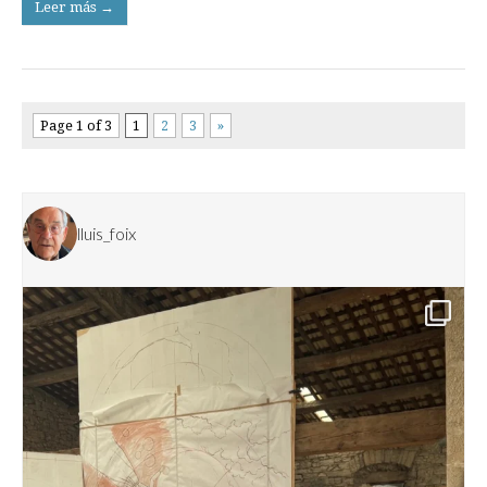
Leer más →
Page 1 of 3
1
2
3
»
lluis_foix