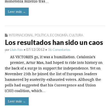
monotonía milenio tras…
Leer más →
INTERNACIONAL
,
POLÍTICA
,
ECONOMÍA
,
CULTURA
Los resultados han sido un caos
por
Lluís Foix
•
07/12/2012
•
36 Comentarios
AS VICTORIES go, it was a humiliation. Catalonia’s
premier, Artur Mas, had hoped to ride into history on
the back of a surge in support for independence. Yet on
November 25th he joined the list of European leaders
hammered by austerity-exhausted voters. Although the
polls had suggested that his Convergence and Union
(CiU) coalition, which…
Leer más →