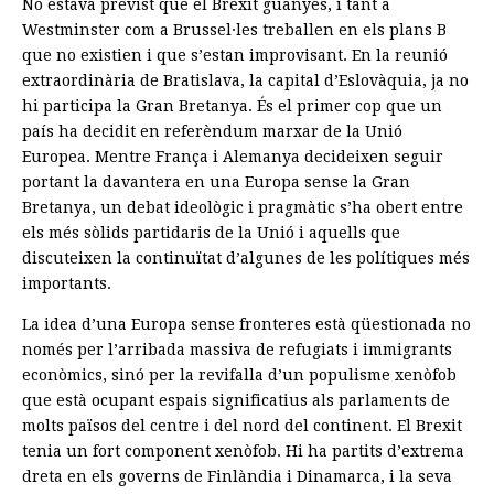
No estava previst que el Brexit guanyés, i tant a
Westminster com a Brussel·les treballen en els plans B
que no existien i que s’estan improvisant. En la reunió
extraordinària de Bratislava, la capital d’Eslovàquia, ja no
hi participa la Gran Bretanya. És el primer cop que un
país ha decidit en referèndum marxar de la Unió
Europea. Mentre França i Alemanya decideixen seguir
portant la davantera en una Europa sense la Gran
Bretanya, un debat ideològic i pragmàtic s’ha obert entre
els més sòlids partidaris de la Unió i aquells que
discuteixen la continuïtat d’algunes de les polítiques més
importants.
La idea d’una Europa sense fronteres està qüestionada no
només per l’arribada massiva de refugiats i immigrants
econòmics, sinó per la revifalla d’un populisme xenòfob
que està ocupant espais significatius als parlaments de
molts països del centre i del nord del continent. El Brexit
tenia un fort component xenòfob. Hi ha partits d’extrema
dreta en els governs de Finlàndia i Dinamarca, i la seva