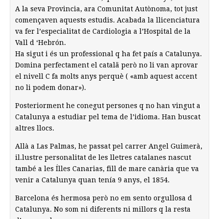
A la seva Provincia, ara Comunitat Autònoma, tot just
començaven aquests estudis. Acabada la llicenciatura
va fer l’especialitat de Cardiologia a l’Hospital de la
Vall d ‘Hebrón.
Ha sigut i és un professional q ha fet país a Catalunya.
Domina perfectament el catalä però no li van aprovar
el nivell C fa molts anys perquè ( «amb aquest accent
no li podem donar»).
Posteriorment he conegut persones q no han vingut a
Catalunya a estudiar pel tema de l’idioma. Han buscat
altres llocs.
Allà a Las Palmas, he passat pel carrer Angel Guimerà,
il.lustre personalitat de les lletres catalanes nascut
també a les Ílles Canarias, fill de mare canària que va
venir a Catalunya quan tenía 9 anys, el 1854.
Barcelona és hermosa però no em sento orgullosa d
Catalunya. No som ni diferents ni millors q la resta