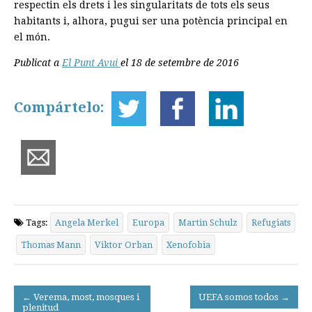
respectin els drets i les singularitats de tots els seus
habitants i, alhora, pugui ser una potència principal en
el món.
Publicat a
El Punt Avui
el 18 de setembre de 2016
Compártelo:
Tags:
Angela Merkel
Europa
Martin Schulz
Refugiats
Thomas Mann
Viktor Orban
Xenofobia
Post
← Verema, most, mosques i
UEFA somos todos →
plenitud