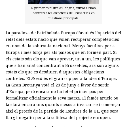
El primer ministre d’Hongria, Viktor Orbán,
contrari a les directrius de Brussel·les en
qüestions principals.
La paradoxa de l’atribolada Europa d’avui és l’aparició del
relat dels estats nació que volen recuperar competències
en nom de la sobirania nacional. Menys facultats per a
Europa i més força per als països que en formen part. Si
els estats són els que van aprovar, un a un, les polítiques
que s’han anat concentrant a Brussel·les, ara són alguns
estats els que es desdiuen d’aquestes obligacions
contretes. El
Brexit
és el gran cop per a la idea d’Europa.
La Gran Bretanya votà el 23 de juny a favor de sortir
d’Europa, però encara no ha fet el primer pas per
formalitzar oficialment la seva marxa. El famós article 50
tardarà encara uns quants mesos a invocar-se i començar
així el procés de la partida de Londres de la UE, que serà
llarg i negatiu per a la solidesa del projecte europeu.