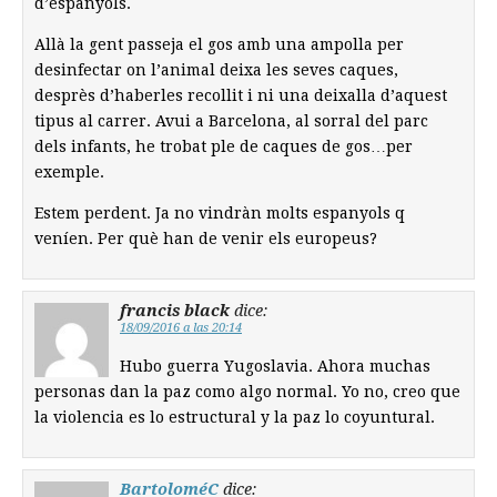
d’espanyols.
Allà la gent passeja el gos amb una ampolla per
desinfectar on l’animal deixa les seves caques,
desprès d’haberles recollit i ni una deixalla d’aquest
tipus al carrer. Avui a Barcelona, al sorral del parc
dels infants, he trobat ple de caques de gos…per
exemple.
Estem perdent. Ja no vindràn molts espanyols q
veníen. Per què han de venir els europeus?
francis black
dice:
18/09/2016 a las 20:14
Hubo guerra Yugoslavia. Ahora muchas
personas dan la paz como algo normal. Yo no, creo que
la violencia es lo estructural y la paz lo coyuntural.
BartoloméC
dice: