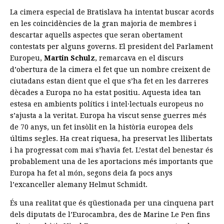
La cimera especial de Bratislava ha intentat buscar acords
en les coincidències de la gran majoria de membres i
descartar aquells aspectes que seran obertament
contestats per alguns governs. El president del Parlament
Europeu,
Martin Schulz
, remarcava en el discurs
d’obertura de la cimera el fet que un nombre creixent de
ciutadans estan dient que el que s’ha fet en les darreres
dècades a Europa no ha estat positiu. Aquesta idea tan
estesa en ambients polítics i intel·lectuals europeus no
s’ajusta a la veritat. Europa ha viscut sense guerres més
de 70 anys, un fet insòlit en la història europea dels
últims segles. Ha creat riquesa, ha preservat les llibertats
i ha progressat com mai s’havia fet. L’estat del benestar és
probablement una de les aportacions més importants que
Europa ha fet al món, segons deia fa pocs anys
l’excanceller alemany Helmut Schmidt.
És una realitat que és qüestionada per una cinquena part
dels diputats de l’Eurocambra, des de Marine Le Pen fins