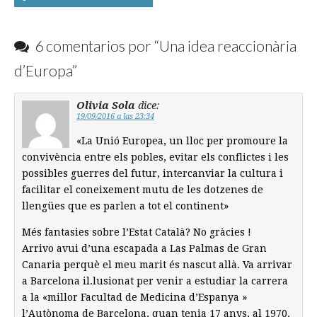
navigation
6 comentarios por “
Una idea reaccionària
d’Europa
”
Olivia Sola
dice:
19/09/2016 a las 23:34
«La Unió Europea, un lloc per promoure la
convivència entre els pobles, evitar els conflictes i les
possibles guerres del futur, intercanviar la cultura i
facilitar el coneixement mutu de les dotzenes de
llengües que es parlen a tot el continent»
Més fantasies sobre l’Estat Català? No gràcies !
Arrivo avui d’una escapada a Las Palmas de Gran
Canaria perquè el meu marit és nascut allà. Va arrivar
a Barcelona il.lusionat per venir a estudiar la carrera
a la «millor Facultad de Medicina d’Espanya »
l’Autònoma de Barcelona, quan tenia 17 anys, al 1970.