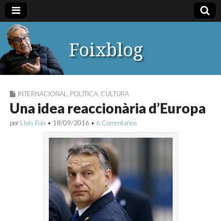
Foixblog
INTERNACIONAL
,
POLÍTICA
,
CULTURA
Una idea reaccionària d’Europa
por
Lluís Foix
•
18/09/2016
•
6 Comentarios