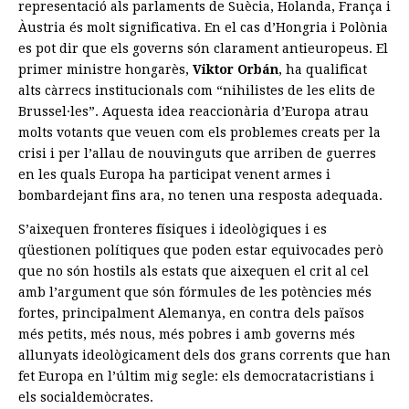
representació als parlaments de Suècia, Holanda, França i
Àustria és molt significativa. En el cas d’Hongria i Polònia
es pot dir que els governs són clarament antieuropeus. El
primer ministre hongarès,
Viktor Orbán
, ha qualificat
alts càrrecs institucionals com “nihilistes de les elits de
Brussel·les”. Aquesta idea reaccionària d’Europa atrau
molts votants que veuen com els problemes creats per la
crisi i per l’allau de nouvinguts que arriben de guerres
en les quals Europa ha participat venent armes i
bombardejant fins ara, no tenen una resposta adequada.
S’aixequen fronteres físiques i ideològiques i es
qüestionen polítiques que poden estar equivocades però
que no són hostils als estats que aixequen el crit al cel
amb l’argument que són fórmules de les potències més
fortes, principalment Alemanya, en contra dels països
més petits, més nous, més pobres i amb governs més
allunyats ideològicament dels dos grans corrents que han
fet Europa en l’últim mig segle: els democratacristians i
els socialdemòcrates.