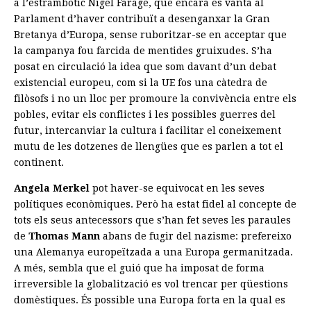
a l’estrambòtic Nigel Farage, que encara es vanta al
Parlament d’haver contribuït a desenganxar la Gran
Bretanya d’Europa, sense ruboritzar-se en acceptar que
la campanya fou farcida de mentides gruixudes. S’ha
posat en circulació la idea que som davant d’un debat
existencial europeu, com si la UE fos una càtedra de
filòsofs i no un lloc per promoure la convivència entre els
pobles, evitar els conflictes i les possibles guerres del
futur, intercanviar la cultura i facilitar el coneixement
mutu de les dotzenes de llengües que es parlen a tot el
continent.
Angela Merkel
pot haver-se equivocat en les seves
polítiques econòmiques. Però ha estat fidel al concepte de
tots els seus antecessors que s’han fet seves les paraules
de
Thomas Mann
abans de fugir del nazisme: prefereixo
una Alemanya europeïtzada a una Europa germanitzada.
A més, sembla que el guió que ha imposat de forma
irreversible la globalització es vol trencar per qüestions
domèstiques. És possible una Europa forta en la qual es