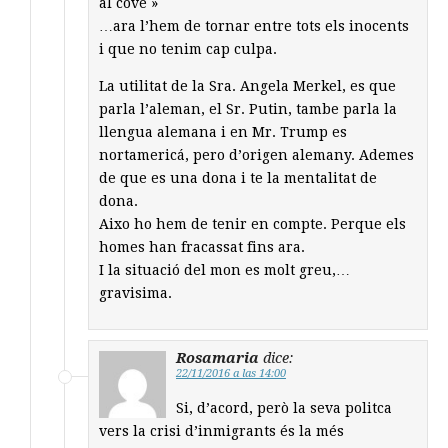
al cove »
…ara l’hem de tornar entre tots els inocents
i que no tenim cap culpa.
La utilitat de la Sra. Angela Merkel, es que
parla l’aleman, el Sr. Putin, tambe parla la
llengua alemana i en Mr. Trump es
nortamericá, pero d’origen alemany. Ademes
de que es una dona i te la mentalitat de
dona.
Aixo ho hem de tenir en compte. Perque els
homes han fracassat fins ara.
I la situació del mon es molt greu,…
gravisima.
Rosamaria
dice:
22/11/2016 a las 14:00
Si, d’acord, però la seva politca
vers la crisi d’inmigrants és la més