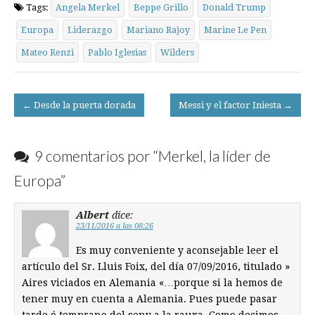
Tags:
Angela Merkel
Beppe Grillo
Donald Trump
Europa
Liderazgo
Mariano Rajoy
Marine Le Pen
Mateo Renzi
Pablo Iglesias
Wilders
Post
← Desde la puerta dorada
Messi y el factor Iniesta →
navigation
9 comentarios por “
Merkel, la líder de
Europa
”
Albert
dice:
23/11/2016 a las 08:26
Es muy conveniente y aconsejable leer el
artículo del Sr. Lluis Foix, del día 07/09/2016, titulado »
Aires viciados en Alemania «…porque si la hemos de
tener muy en cuenta a Alemania. Pues puede pasar
tarde ó temprano del seny a la rauxa. Como decimos