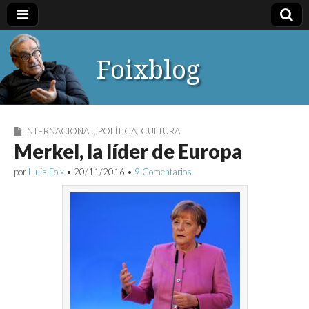
Foixblog
INTERNACIONAL
,
POLÍTICA
,
CULTURA
Merkel, la líder de Europa
por
Lluís Foix
•
20/11/2016
•
9 Comentarios